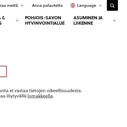
raa meitä
Anna palautetta
Language
 &
POHJOIS-SAVON
ASUMINEN JA
S
HYVINVOINTIALUE
LIIKENNE
ta ei vastaa tietojen oikeellisuudesta.
kaa löytyvällä
lomakkeella
.