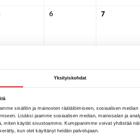
0
0
0
5
6
7
tapahtumat,
tapahtumat,
tapahtuma
0
0
0
2
13
14
tapahtumat,
tapahtumat,
tapahtuma
Yksityiskohdat
itä
mme sisällön ja mainosten räätälöimiseen, sosiaalisen median
iseen. Lisäksi jaamme sosiaalisen median, mainosalan ja analy
0
0
0
9
20
21
, miten käytät sivustoamme. Kumppanimme voivat yhdistää näitä t
tapahtumat,
tapahtumat,
tapahtuma
n kerätty, kun olet käyttänyt heidän palvelujaan.