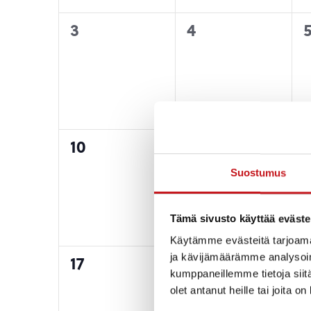
0
0
3
4
tapahtumat,
tapahtumat,
0
0
10
11
1
tapahtumat,
tapahtumat,
Suostumus
Tämä sivusto käyttää eväste
Käytämme evästeitä tarjoama
ja kävijämäärämme analysoim
0
0
17
18
1
kumppaneillemme tietoja siitä
tapahtumat,
tapahtumat,
olet antanut heille tai joita o