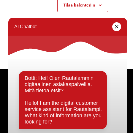
Tilaa kalenteriin
Päätöksenteko ja lähidemokratia
Päätökset, esityslistat & pöytäkirjat
Hallinto
Kunnanhallitus
Kunnanvaltuusto