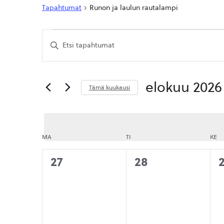
Tapahtumat
Runon ja laulun rautalampi
Tapahtumat
Tapahtumat
Syötä
Etsi
hakusana.
Etsi
aja
Tapahtumat
hakusanalla.
Näkymät
elokuu 2026
Tämä kuukausi
navigointi
Valitse
päivä.
MA
MAANANTAI
TI
TIISTAI
KE
KE
0
0
27
28
tapahtumat,
tapahtumat,