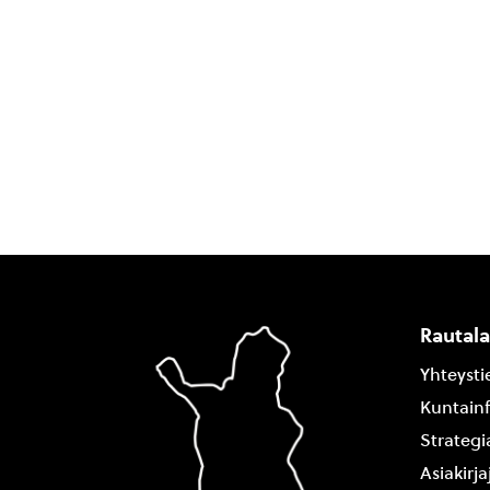
Rautal
Yhteysti
Kuntain
Strategi
Asiakirj