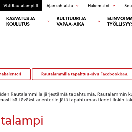
VisitRautalampi.fi
Ajankohtaista
Hakemistot
Seu
KASVATUS JA
KULTTUURI JA
ELINVOIMA
KOULUTUS
VAPAA-AIKA
TYÖLLISYY
akalenteri
Rautalammilla tapahtuu-sivu Facebookissa.
oiden Rautalammilla järjestämiä tapahtumia. Rautalammin kun
si lisättäväksi kalenteriin jätä tapahtuman tiedot linkin ta
utalampi