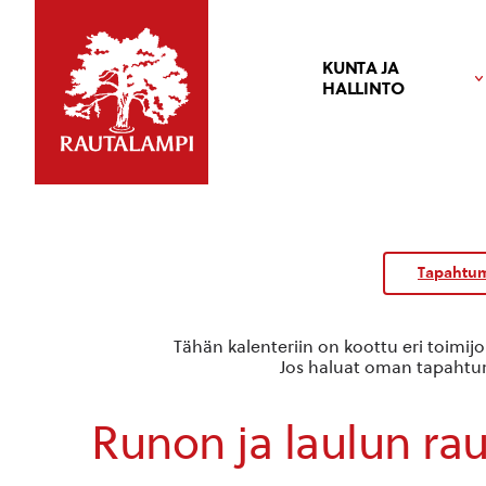
KUNTA JA
HALLINTO
Kalenteri
/
Tapahtum
Tapahtumat
Tähän kalenteriin on koottu eri toimij
Jos haluat oman tapahtuma
Runon ja laulun ra