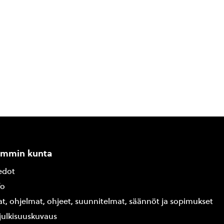
ammin kunta
edot
fo
at, ohjelmat, ohjeet, suunnitelmat, säännöt ja sopimukset
ajulkisuuskuvaus