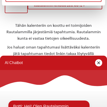
«
Timo Korhonen – Kunnianosoituksia
Iltamat
Rautalammin kirkossa 28.6. klo 12
»
Tähän kalenteriin on koottu eri toimijoiden
Rautalammilla järjestämiä tapahtumia. Rautalammin
kunta ei vastaa tietojen oikeellisuudesta.
Jos haluat oman tapahtumasi lisättäväksi kalenteriin
jätä tapahtuman tiedot linkin takaa löytyvällä
lomakkeella
.
Rautalammin kunta
Yhteystiedot
Kuntainfo
Strategiat, ohjelmat, ohjeet, suunnitelmat, säännöt ja