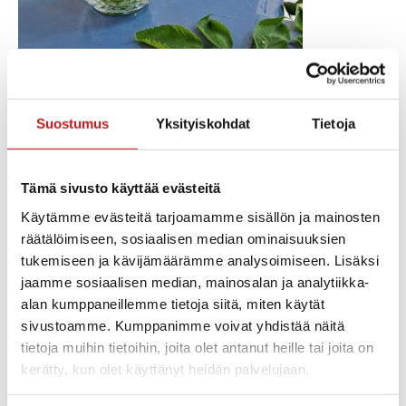
Jumalanpalvelus kukin koristellussa kirkossa. Liturgina
Emilia Jalkanen. Saarna Teemu Sarkkinen ja musiikista
Suostumus
Yksityiskohdat
Tietoja
vastaa kanttori Kaisa-Liisa Piironen.
Rautalammin Martat koristelevat kirkon
luonnonkukilla.
Tämä sivusto käyttää evästeitä
Käytämme evästeitä tarjoamamme sisällön ja mainosten
Kukkaiskirkon jälkeen on lähetyslounas
räätälöimiseen, sosiaalisen median ominaisuuksien
seurakuntatalolla, 10 e / hlö, lapset maksutta.
tukemiseen ja kävijämäärämme analysoimiseen. Lisäksi
jaamme sosiaalisen median, mainosalan ja analytiikka-
alan kumppaneillemme tietoja siitä, miten käytät
sivustoamme. Kumppanimme voivat yhdistää näitä
Lisää kalenteriin
tietoja muihin tietoihin, joita olet antanut heille tai joita on
kerätty, kun olet käyttänyt heidän palvelujaan.