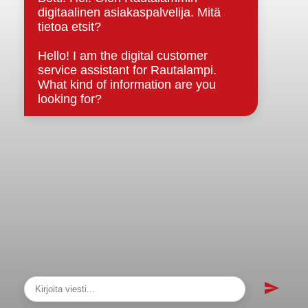
sopimukset
Asiakirjajulkisuuskuvaus
Evästeet
Saavutettavuusseloste
Tietosuoja
Tietosuojaselosteet
Tietopyyntö
Päätöksenteko ja lähidemokratia
Päätökset, esityslistat & pöytäkirjat
Hallinto
Kunnanhallitus
Kunnanvaltuusto
Lautakunnat