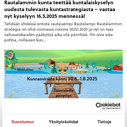
Rautalammin kunta teettää kuntalaiskyselyn
uudesta tulevasta kuntastrategiasta – vastaa
nyt kyselyyn 16.5.2025 mennessä!
Tehdään yhdessä entistä rautaisempi Rautalampi Rautalammin
strategia on ollut voimassa vuonna 2022-2025 ja nyt on taas
valtuustokauden päätyttyä aika sitä päivittää. On oiva aika
pohtia, millaisen kun...
Suostumus
Yksityiskohdat
Tietoja
25.6.2025 — 10:30