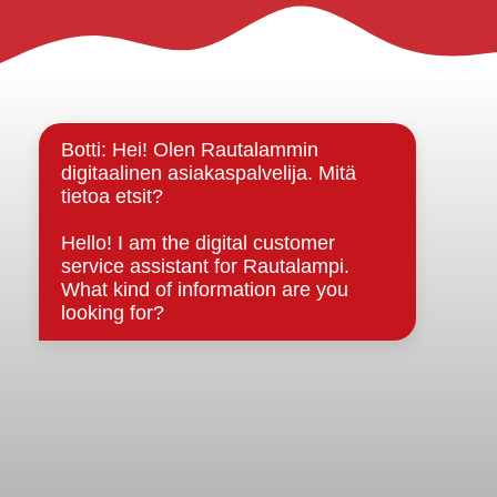
Rautalammin kunta
Yhteystiedot
Kuntainfo
Strategiat, ohjelmat, ohjeet, suunnitelmat, säännöt ja
sopimukset
Asiakirjajulkisuuskuvaus
Evästeet
Saavutettavuusseloste
Tietosuoja
Tietosuojaselosteet
Tietopyyntö
Päätöksenteko ja lähidemokratia
Päätökset, esityslistat & pöytäkirjat
Hallinto