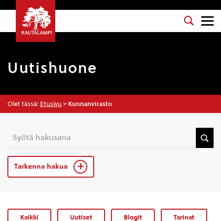
Uutishuone
Olet tässä:
Etusivu
>
Kunnanvirasto
Tarkenna hakua
Kaikki
Uutiset
Blogit
Tarinat