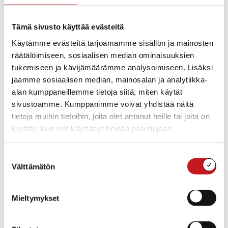
Kunnanvirasto on suljettuna 30.6. – 1.8.2025.
Kunnanvirasto on suljettuna 30.6. – 1.8.2025. Toimialat
Tämä sivusto käyttää evästeitä
huolehtivat riittävästä päivystyksestä kiireellisiä asioita varten.
Johtoryhmän lomat löytyvät Johtoryhmän lomat – Rautalampi.fi
Käytämme evästeitä tarjoamamme sisällön ja mainosten
Au...
räätälöimiseen, sosiaalisen median ominaisuuksien
tukemiseen ja kävijämäärämme analysoimiseen. Lisäksi
jaamme sosiaalisen median, mainosalan ja analytiikka-
alan kumppaneillemme tietoja siitä, miten käytät
sivustoamme. Kumppanimme voivat yhdistää näitä
tietoja muihin tietoihin, joita olet antanut heille tai joita on
kerätty, kun olet käyttänyt heidän palvelujaan.
Suostumuksen
Välttämätön
valinta
Mieltymykset
ASUMINEN JA YMPÄRISTÖ
,
ELINVOIMA & TYÖLLISYYS
,
HALLINTO &
PÄÄTÖKSENTEKO
,
KOULUT
,
YRITYKSET
12.2.2026 — 16:37