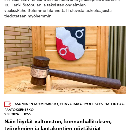
10. Henkilöstöpulan ja teknisten ongelmien
vuoksi.Pahoittelemme tilannetta! Tulevista aukioloajoista
tiedotetaan myöhemmin.
ASUMINEN JA YMPÄRISTÖ
,
ELINVOIMA & TYÖLLISYYS
,
HALLINTO &
PÄÄTÖKSENTEKO
9.10.2024 — 11:56
Näin löydät valtuuston, kunnanhallituksen,
työryhmien ja lautakuntien pöytäkirjat