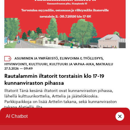
ASUMINEN JA YMPÄRISTÖ
,
ELINVOIMA & TYÖLLISYYS
,
HYVINVOINTI
,
KULTTUURI
,
KULTTUURI JA VAPAA-AIKA
,
MATKAILU
27.5.2026 — 09:49
Rautalammin iltatorit torstaisin klo 17-19
kunnanviraston pihassa
Iltatorit Tänä kesänä iltatorit ovat kunnanviraston pihassa,
lähellä kulttuurikorttelia, Arttelia ja jäätelökioskia.
Parkkipaikkoja on lisää Arttelin takana, sekä kunnanviraston
takana Alatiellä. Ilta...