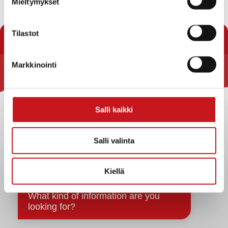
Mieltymykset
« Uutishuone
Tilastot
Markkinointi
Rautalammin kunta
Yhteystiedot
Salli kaikki
Kuntainfo
Strategiat, ohjelmat, ohjeet, suunnitelmat, säännöt ja
sopimukset
Salli valinta
Asiakirjajulkisuuskuvaus
Evästeet
Kiellä
Saavutettavuusseloste
Tietosuoja
Tietosuojaselosteet