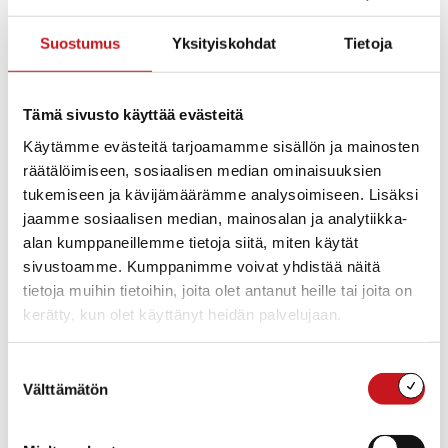
Asiakaspalvelu palvelee torstaina 23.12. klo 10 – 15.
Perjantaina 24.12. kirjaston asiakaspalvelu on suljettuna.
Suostumus
Yksityiskohdat
Tietoja
Omatoimikirjaston aukioloaika torstaina 23.12. klo 7 – 21.
Ja 24.12.- 26.12. omatoimikirjastoa voi käyttää klo 7 – 18.
Hyvää joulua.
Tämä sivusto käyttää evästeitä
Kysy lisää:
Käytämme evästeitä tarjoamamme sisällön ja mainosten
räätälöimiseen, sosiaalisen median ominaisuuksien
tukemiseen ja kävijämäärämme analysoimiseen. Lisäksi
Rautalammin kirjasto
jaamme sosiaalisen median, mainosalan ja analytiikka-
alan kumppaneillemme tietoja siitä, miten käytät
Rautalammin kirjasto
sivustoamme. Kumppanimme voivat yhdistää näitä
040 164 3000
rautalammin.kirjasto@rautalampi.fi
tietoja muihin tietoihin, joita olet antanut heille tai joita on
kerätty, kun olet käyttänyt heidän palvelujaan.
Yksikkö
Kirjasto
Toimipaikka
Suostumuksen
Rautalammin kunnankirjasto
Välttämätön
valinta
Rautalammintie 4
77700 RAUTALAMPI