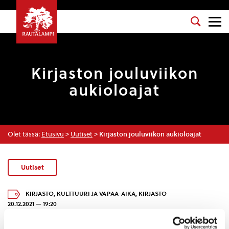
Kirjaston jouluviikon
aukioloajat
Olet tässä:
Etusivu
>
Uutiset
>
Kirjaston jouluviikon aukioloajat
Uutiset
KIRJASTO
,
KULTTUURI JA VAPAA-AIKA
,
KIRJASTO
20.12.2021 — 19:20