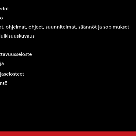
edot
fo
at, ohjelmat, ohjeet, suunnitelmat, säännöt ja sopimukset
ajulkisuuskuvaus
tavuusseloste
ja
jaselosteet
yntö