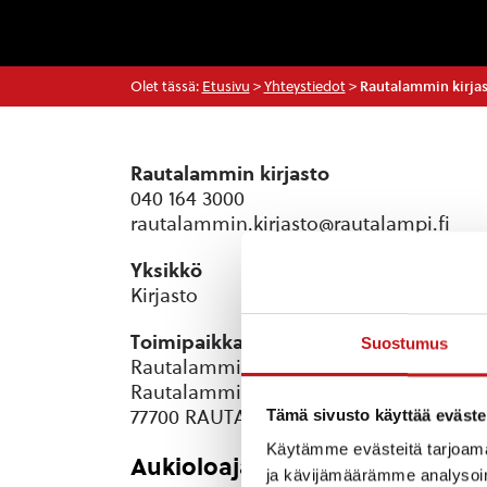
Olet tässä:
Etusivu
>
Yhteystiedot
>
Rautalammin kirja
Rautalammin kirjasto
040 164 3000
rautalammin.kirjasto@rautalampi.fi
Yksikkö
Kirjasto
Toimipaikka
Suostumus
Rautalammin kunnankirjasto
Rautalammintie 4
Tämä sivusto käyttää eväste
77700 RAUTALAMPI
Käytämme evästeitä tarjoama
Aukioloajat
ja kävijämäärämme analysoim