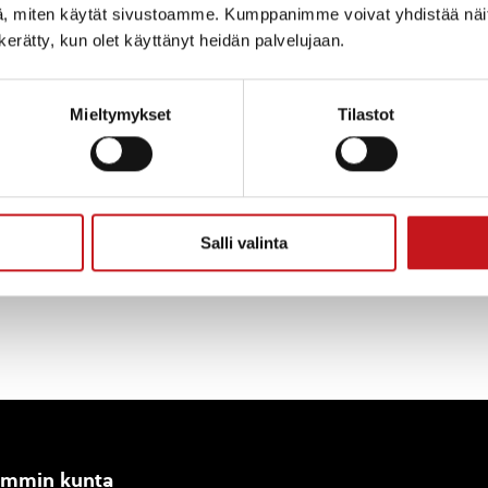
, miten käytät sivustoamme. Kumppanimme voivat yhdistää näitä t
n kerätty, kun olet käyttänyt heidän palvelujaan.
Mieltymykset
Tilastot
Salli valinta
ammin kunta