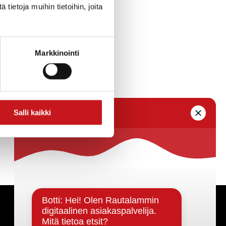
ietoja muihin tietoihin, joita
Markkinointi
Salli kaikki
Päätöksenteko ja lähidemokratia