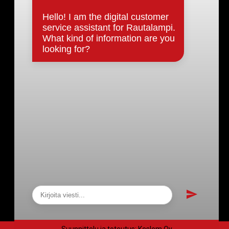
Päätökset, esityslistat & pöytäkirjat
Hallinto
Kunnanhallitus
Kunnanvaltuusto
Lautakunnat