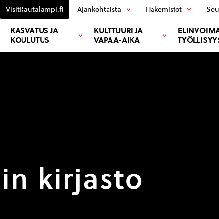
VisitRautalampi.fi
Ajankohtaista
Hakemistot
Seu
KASVATUS JA
KULTTUURI JA
ELINVOIMA
KOULUTUS
VAPAA-AIKA
TYÖLLISYY
n kirjasto