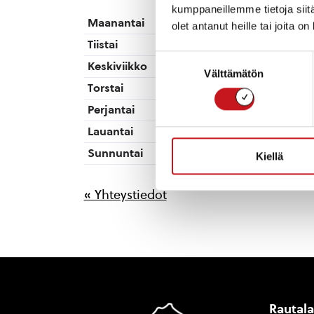
kumppaneillemme tietoja siitä
Maanantai
13.00-19.00
olet antanut heille tai joita o
Tiistai
10.00-15.00
Suostumuksen
Keskiviikko
10.00-15.00
Välttämätön
valinta
Torstai
10.00-15.00
Perjantai
10.00-15.00
Lauantai
Suljettu
Sunnuntai
Suljettu
Kiellä
« Yhteystiedot
Rautal