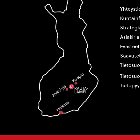
Yhteysti
Kuntain
Strategi
Asiakirj
Evästeet
Saavutet
Tietosuo
Tietosuo
Tietopy