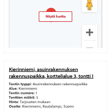
Näytä kartta
Kierinniemi, asuinrakennuksen
rakennuspaikka, korttelialue 3, tontti 1
Tontin tyyppi
: Asuinrakennuksen rakennuspaikka
Alue
: Kierinniemi
Tontin numero
: 1
Tonttien määrä
: 3
Hinta
: Tarjousten mukaan
Osoite
: Kierinniemi, Rautalampi, Suomi