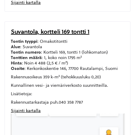
Sijainti kartalla
Suvantola, kortteli 169 tontti 1
Tontin tyyppi
: Omakotitontti
Alue
: Suvantola
Tontin numero
: Kortteli 169, tontti 1 (lohkomaton)
Tonttien määrä
: 1, koko noin 1795 m²
Hinta
: Noin 4 488 (2,5 € / m²)
Osoite
: Kerkonkoskentie 146, 77700 Rautalampi, Suomi
Rakennusoikeus 359 k-m² (tehokkuusluku 0,20)
Kunnallinen vesi- ja viemäriverkosto suunnitteilla.
Lisätietoja:
Rakennustarkastaja puh.040 358 7787
Sijainti kartalla