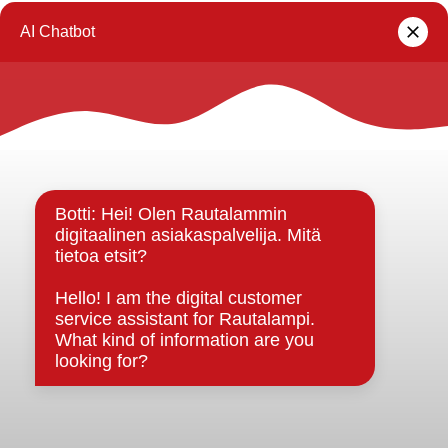
1
2
3
4
…
6
Rautalammin kunta
Yhteystiedot
Kuntainfo
Strategiat, ohjelmat, ohjeet, suunnitelmat, säännöt ja
sopimukset
Asiakirjajulkisuuskuvaus
Evästeet
Saavutettavuusseloste
Tietosuoja
Tietosuojaselosteet
Tietopyyntö