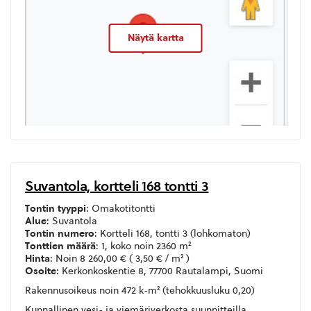
Näytä kartta
Suvantola, kortteli 168 tontti 3
Tontin tyyppi
: Omakotitontti
Alue
: Suvantola
Tontin numero
: Kortteli 168, tontti 3 (lohkomaton)
Tonttien määrä
: 1, koko noin 2360 m²
Hinta
: Noin 8 260,00 € ( 3,50 € / m² )
Osoite
: Kerkonkoskentie 8, 77700 Rautalampi, Suomi
Rakennusoikeus noin 472 k-m² (tehokkuusluku 0,20)
Kunnallinen vesi- ja viemäriverkosta suunnitteilla.