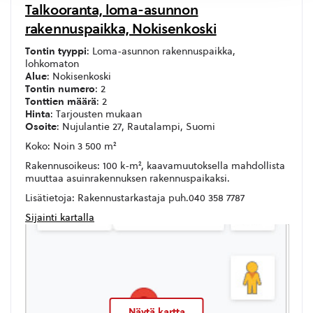
Talkooranta, loma-asunnon
rakennuspaikka, Nokisenkoski
Tontin tyyppi
: Loma-asunnon rakennuspaikka,
lohkomaton
Alue
: Nokisenkoski
Tontin numero
: 2
Tonttien määrä
: 2
Hinta
: Tarjousten mukaan
Osoite
: Nujulantie 27, Rautalampi, Suomi
Koko: Noin 3 500 m²
Rakennusoikeus: 100 k-m², kaavamuutoksella mahdollista
muuttaa asuinrakennuksen rakennuspaikaksi.
Lisätietoja: Rakennustarkastaja puh.040 358 7787
Sijainti kartalla
Näytä kartta