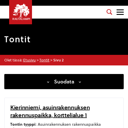
Tontit
Olet tässä:
Etusivu
>
Tontit
>
Sivu 2
Suodata
Kierinniemi, asuinrakennuksen
rakennuspaikka, korttelialue 1
Tontin tyyppi
: Asuinrakennuksen rakennuspaikka