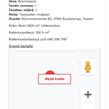
Alue
: Kierinniemi
Tontin numero
: 1
Tonttien määrä
: 1
Hinta
: Tarjousten mukaan
Osoite
: Kierinniementie 65, 77700 Rautalampi, Suomi
Koko: Noin 3500 m², lohkomaton
Rakennusoikeus: 350 k-m²
Rakennustarkastaja puh.040 358 7787
Sijainti kartalla
Näytä kartta