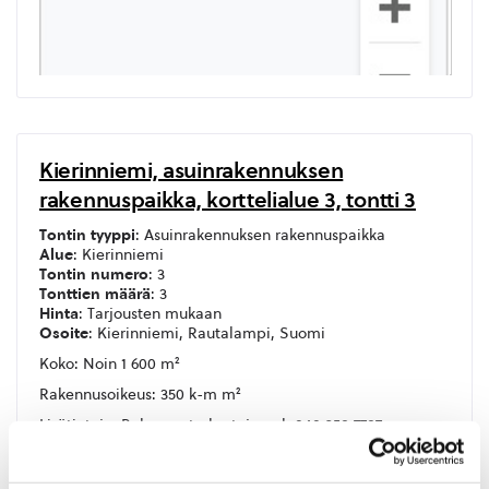
Kierinniemi, asuinrakennuksen
rakennuspaikka, korttelialue 3, tontti 3
Tontin tyyppi
: Asuinrakennuksen rakennuspaikka
Alue
: Kierinniemi
Tontin numero
: 3
Tonttien määrä
: 3
Hinta
: Tarjousten mukaan
Osoite
: Kierinniemi, Rautalampi, Suomi
Koko: Noin 1 600 m²
Rakennusoikeus: 350 k-m m²
Lisätietoja: Rakennustarkastaja puh.040 358 7787
Sijanti kartalla