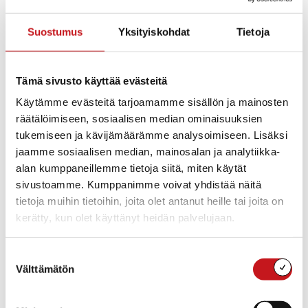
Hinta
: Tarjousten mukaan
Osoite
: Kierinniemi, Rautalampi, Suomi
Suostumus
Yksityiskohdat
Tietoja
Koko: Noin 2 150 m²
Rakennusoikeus: 350 k-m²
Tämä sivusto käyttää evästeitä
Käytämme evästeitä tarjoamamme sisällön ja mainosten
Lisätietoja: Rakennustarkastaja puh.040 358 7787
räätälöimiseen, sosiaalisen median ominaisuuksien
Sijainti kartalla
tukemiseen ja kävijämäärämme analysoimiseen. Lisäksi
jaamme sosiaalisen median, mainosalan ja analytiikka-
alan kumppaneillemme tietoja siitä, miten käytät
sivustoamme. Kumppanimme voivat yhdistää näitä
tietoja muihin tietoihin, joita olet antanut heille tai joita on
kerätty, kun olet käyttänyt heidän palvelujaan.
Näytä kartta
Suostumuksen
Välttämätön
valinta