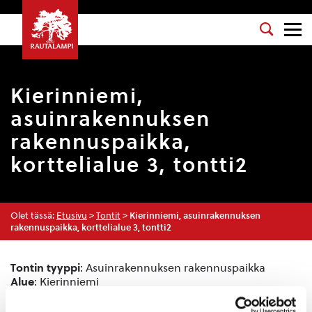
Kierinniemi,
asuinrakennuksen
rakennuspaikka,
korttelialue 3, tontti2
Olet tässä:
Etusivu
>
Tontit
>
Kierinniemi, asuinrakennuksen
rakennuspaikka, korttelialue 3, tontti2
Tontin tyyppi
: Asuinrakennuksen rakennuspaikka
Alue
: Kierinniemi
Tontin numero
: 2
Tonttien määrä
: 3