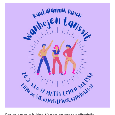
Rautalammin lukion Vanhojen tanssit siirtyivät