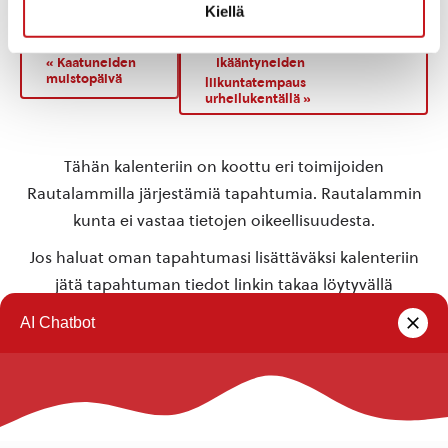
Rautalampi
,
77700
Suomi
+ Google Map
Kiellä
«
Kaatuneiden
Ikääntyneiden
muistopäivä
liikuntatempaus
urheilukentällä
»
Tähän kalenteriin on koottu eri toimijoiden
Rautalammilla järjestämiä tapahtumia. Rautalammin
kunta ei vastaa tietojen oikeellisuudesta.
Jos haluat oman tapahtumasi lisättäväksi kalenteriin
jätä tapahtuman tiedot linkin takaa löytyvällä
lomakkeella
.
Rautalammin kunta
Yhteystiedot