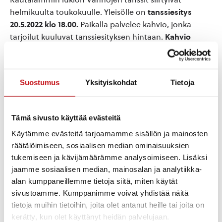
helmikuulta toukokuulle. Yleisölle on
tanssiesitys
20.5.2022 klo 18.00.
Paikalla palvelee kahvio, jonka
tarjoilut kuuluvat tanssiesityksen hintaan.
Kahvio
avautuu jo klo 17.00
.
Esityksen hinta on 5 €.
Suostumus
Yksityiskohdat
Tietoja
Lisää kalenteriin
Tämä sivusto käyttää evästeitä
Käytämme evästeitä tarjoamamme sisällön ja mainosten
räätälöimiseen, sosiaalisen median ominaisuuksien
TIEDOT
JÄRJESTÄJÄ
tukemiseen ja kävijämäärämme analysoimiseen. Lisäksi
Rautalammin lukio
jaamme sosiaalisen median, mainosalan ja analytiikka-
Päivämäärä:
alan kumppaneillemme tietoja siitä, miten käytät
pe 20.5.2022
sivustoamme. Kumppanimme voivat yhdistää näitä
Aika:
tietoja muihin tietoihin, joita olet antanut heille tai joita on
17:00 - 19:00
Hinta:
kerätty, kun olet käyttänyt heidän palvelujaan.