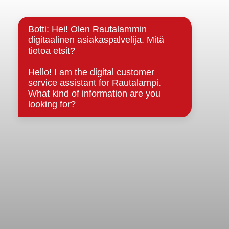
Kuntainfo
Strategiat, ohjelmat, ohjeet, suunnitelmat, säännöt ja
sopimukset
Asiakirjajulkisuuskuvaus
Evästeet
Saavutettavuusseloste
Tietosuoja
Tietosuojaselosteet
Tietopyyntö
Päätöksenteko ja lähidemokratia
Päätökset, esityslistat & pöytäkirjat
Hallinto
Kunnanhallitus
Kunnanvaltuusto