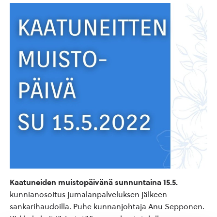
Kaatuneiden muistopäivänä sunnuntaina 15.5.
kunnianosoitus jumalanpalveluksen jälkeen
sankarihaudoilla. Puhe kunnanjohtaja Anu Sepponen.