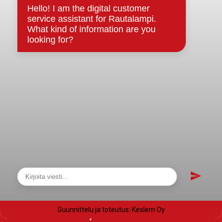
Evästeet
Saavutettavuusseloste
Tietosuoja
Tietosuojaselosteet
Tietopyyntö
Päätöksenteko ja lähidemokratia
Päätökset, esityslistat & pöytäkirjat
Hallinto
Kunnanhallitus
Kunnanvaltuusto
Lautakunnat
Näytä sivukartta