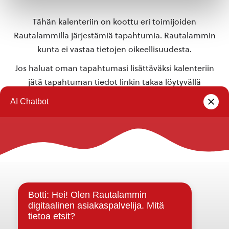
Tähän kalenteriin on koottu eri toimijoiden
Rautalammilla järjestämiä tapahtumia. Rautalammin
kunta ei vastaa tietojen oikeellisuudesta.
Jos haluat oman tapahtumasi lisättäväksi kalenteriin
jätä tapahtuman tiedot linkin takaa löytyvällä
lomakkeella
.
Rautalammin kunta
Yhteystiedot
Kuntainfo
Strategiat, ohjelmat, ohjeet, suunnitelmat, säännöt ja
sopimukset
Asiakirjajulkisuuskuvaus