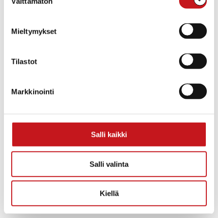
Välttämätön
valinta
Mieltymykset
Tilastot
Markkinointi
Salli kaikki
TAPAHTUMAPAIKKA
Rautalampi
Rautalammintie 4
Salli valinta
Rautalampi
,
Pohjois-Savo
77700
Suomi
+ Google Map
Kiellä
«
Talkoopäivä
Vanhojen tanssit
»