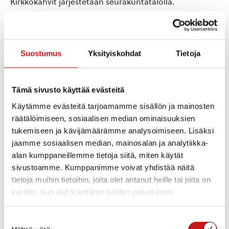
Kirkkokahvit järjestetään seurakuntatalolla.
Järj. Sotien 1939-45 Rautalammin perinneyhteisön
tukiryhmä, Rautalammin reserviläisjärjestöt, kunta ja
seurakunta.
Suostumus
Yksityiskohdat
Tietoja
Tämä sivusto käyttää evästeitä
Lisää kalenteriin
Käytämme evästeitä tarjoamamme sisällön ja mainosten
räätälöimiseen, sosiaalisen median ominaisuuksien
tukemiseen ja kävijämäärämme analysoimiseen. Lisäksi
TIEDOT
jaamme sosiaalisen median, mainosalan ja analytiikka-
Päivämäärä:
alan kumppaneillemme tietoja siitä, miten käytät
su 15.5.2022
sivustoamme. Kumppanimme voivat yhdistää näitä
Tapahtumaluokat:
tietoja muihin tietoihin, joita olet antanut heille tai joita on
Juhlat
,
Kirkkojen ja uskonnollisten yhteisöjen tapahtumat
kerätty, kun olet käyttänyt heidän palvelujaan.
Tapahtuma tagia:
kaatuneiden muistopäivä
,
sankarihaudat
,
seppeleenlasku
Suostumuksen