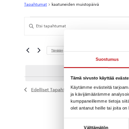
Tapahtumat
kaatuneiden muistopäivä
Tapahtumat
Tapahtumat
Syötä
Etsi
hakusana.
Etsi
aja
Tapahtumat
hakusanalla.
Näkymät
Tuleva
Tänään
navigointi
Valitse
Suostumus
päivä.
Tämä sivusto käyttää eväste
Käytämme evästeitä tarjoama
Edelliset
Tapahtumat
ja kävijämäärämme analysoim
kumppaneillemme tietoja siitä
olet antanut heille tai joita o
Suostumuksen
Välttämätön
valinta