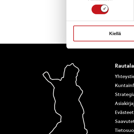
Kiellä
Rautal
Yhteysti
Kuntain
Strategi
Asiakirj
Evästeet
Saavutet
Tietosuo