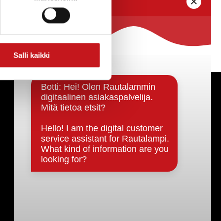
Salli kaikki
Päätöksenteko ja lähidemokratia
Päätökset, esityslistat & pöytäkirjat
Hallinto
Kunnanhallitus
Kunnanvaltuusto
Lautakunnat