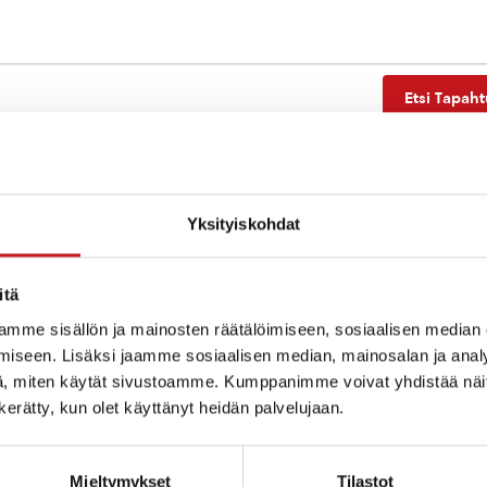
Etsi Tapah
Yksityiskohdat
Ei tuloksia.
Notice
itä
mme sisällön ja mainosten räätälöimiseen, sosiaalisen median
iseen. Lisäksi jaamme sosiaalisen median, mainosalan ja analy
, miten käytät sivustoamme. Kumppanimme voivat yhdistää näitä t
n kerätty, kun olet käyttänyt heidän palvelujaan.
Mieltymykset
Tilastot