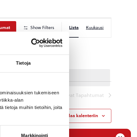
Tapahtuma
tumat
Show Filters
Lista
Kuukausi
Views
Navigation
Tietoja
 ominaisuuksien tukemiseen
Seuraavat
Tapahtumat
tiikka-alan
ietoja muihin tietoihin, joita
Tilaa kalenteriin
Markkinointi