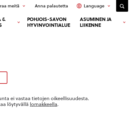
raa meitä
Anna palautetta
Language
 &
POHJOIS-SAVON
ASUMINEN JA
S
HYVINVOINTIALUE
LIIKENNE
ta ei vastaa tietojen oikeellisuudesta.
kaa löytyvällä
lomakkeella
.