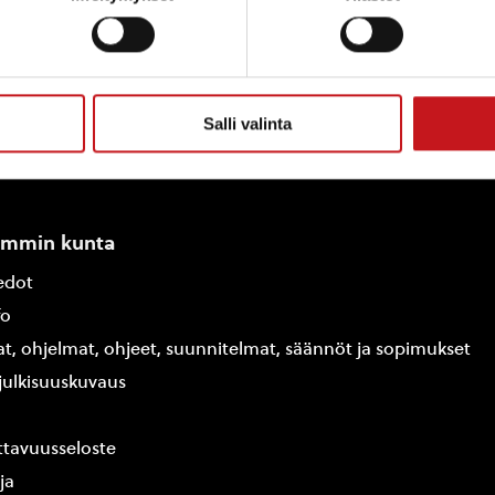
Salli valinta
ammin kunta
edot
fo
at, ohjelmat, ohjeet, suunnitelmat, säännöt ja sopimukset
ajulkisuuskuvaus
tavuusseloste
ja