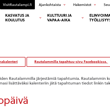
VisitRautalampi.fi
Ajankohtaista
Hakemistot
Seu
KASVATUS JA
KULTTUURI JA
ELINVOIMA
KOULUTUS
VAPAA-AIKA
TYÖLLISYY
akalenteri
Rautalammilla tapahtuu-sivu Facebookissa.
oiden Rautalammilla järjestämiä tapahtumia. Rautalammin kun
si lisättäväksi kalenteriin jätä tapahtuman tiedot linkin ta
opäivä