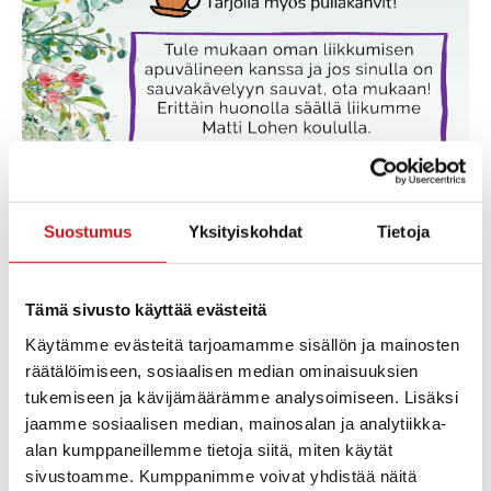
Tervetuloa ikääntyneiden liikuntatempaukseen
Suostumus
Yksityiskohdat
Tietoja
urheilukentälle 24.5.2022 klo 14.30–16.00.
Mukana liikuntatoimesta Janne ja Tiitta, iäkkäiden
Tämä sivusto käyttää evästeitä
palveluista Raija sekä terveystoimesta Ulla.
Käytämme evästeitä tarjoamamme sisällön ja mainosten
räätälöimiseen, sosiaalisen median ominaisuuksien
tukemiseen ja kävijämäärämme analysoimiseen. Lisäksi
jaamme sosiaalisen median, mainosalan ja analytiikka-
Lisää kalenteriin
alan kumppaneillemme tietoja siitä, miten käytät
sivustoamme. Kumppanimme voivat yhdistää näitä