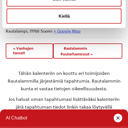
TAPAHTUMAPAIKKA
Kiellä
Rautalammin urheilukenttä
Turkkilanvuorentie
Rautalampi
,
77700
Suomi
+ Google Map
«
Vanhojen
Rautalammin
tanssit
Puutarhamessut
»
Tähän kalenteriin on koottu eri toimijoiden
Rautalammilla järjestämiä tapahtumia. Rautalammin
kunta ei vastaa tietojen oikeellisuudesta.
Jos haluat oman tapahtumasi lisättäväksi kalenteriin
jätä tapahtuman tiedot linkin takaa löytyvällä
lomakkeella
.