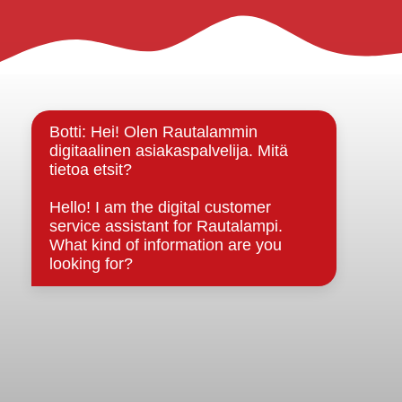
Rautalammin kunta
Yhteystiedot
Kuntainfo
Strategiat, ohjelmat, ohjeet, suunnitelmat, säännöt ja
sopimukset
Asiakirjajulkisuuskuvaus
Evästeet
Saavutettavuusseloste
Tietosuoja
Tietosuojaselosteet
Tietopyyntö
Päätöksenteko ja lähidemokratia
Päätökset, esityslistat & pöytäkirjat