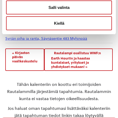
Lasten, nuorten ja perheiden tapahtumat
,
Muut
tapahtumat
,
Retkeily
,
Terveysliikunta
Salli valinta
Tapahtuma tagia:
kylätapahtuma
,
Myhinpää
Kiellä
TAPAHTUMAPAIKKA
Syrjän piha ja ranta, Säynäsentie 483 Myhinpää
«
Kirjaston
Rautalampi osallistuu WWF:n
päivän
Earth Houriin ja haastaa
vaalikeskustelu
kuntalaiset, yritykset ja
yhdistykset mukaan!
»
Tähän kalenteriin on koottu eri toimijoiden
Rautalammilla järjestämiä tapahtumia. Rautalammin
kunta ei vastaa tietojen oikeellisuudesta.
Jos haluat oman tapahtumasi lisättäväksi kalenteriin
jätä tapahtuman tiedot linkin takaa löytyvällä