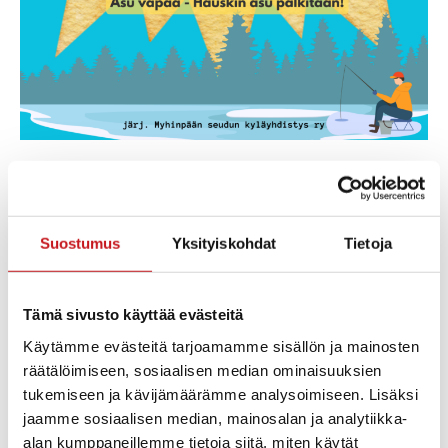
Myhinpään seudun kyläyhdistys järjestää koko kylän
ulkoilmatapahtuman Syrjässä, Etelä-Konneveden
rannalla la 22.3. klo 12-15. Tarjolla on mehua, kahvia ja
makkaraa. Ohjelmassa mm. pilkkikilpailu sekä muita
Suostumus
Yksityiskohdat
Tietoja
leikkimielisiä kilpailuja ja mukavaa yhteistä aikaa.
Näissä pilkkikisoissa saattaa voittaa muullakin kuin
Tämä sivusto käyttää evästeitä
perinteisellä kalaonnella! Tapahtumaan voit
halutessasi pukeutua hauskaan asuun – paras asu
Käytämme evästeitä tarjoamamme sisällön ja mainosten
palkitaan! Voit tulla myös ihan tavallisissa vaatteissa,
räätälöimiseen, sosiaalisen median ominaisuuksien
mutta pukeuduthan sään mukaisesti, sillä tapahtuma
tukemiseen ja kävijämäärämme analysoimiseen. Lisäksi
jaamme sosiaalisen median, mainosalan ja analytiikka-
järjestetään ulkona ja nuotiokodassa. Tervetuloa kaikki
alan kumppaneillemme tietoja siitä, miten käytät
kylän asukkaat, vapaa-ajan asukkaat ja muut seudun