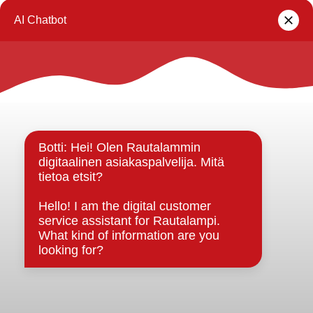
lomakkeella
.
Rautalammin kunta
Yhteystiedot
Kuntainfo
Strategiat, ohjelmat, ohjeet, suunnitelmat, säännöt ja
sopimukset
Asiakirjajulkisuuskuvaus
Evästeet
Saavutettavuusseloste
Tietosuoja
Tietosuojaselosteet
Tietopyyntö