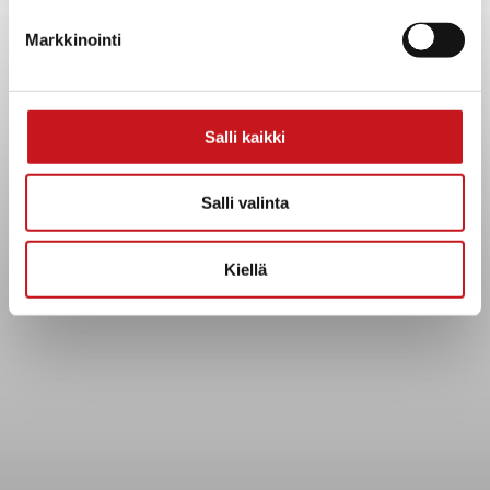
Yhteystiedot
Markkinointi
Kuntainfo
Strategiat, ohjelmat, ohjeet, suunnitelmat, säännöt ja
sopimukset
Asiakirjajulkisuuskuvaus
Salli kaikki
Evästeet
Saavutettavuusseloste
Salli valinta
Tietosuoja
Kiellä
Tietosuojaselosteet
Tietopyyntö
Päätöksenteko ja lähidemokratia
Päätökset, esityslistat & pöytäkirjat
Hallinto
Kunnanhallitus
Kunnanvaltuusto