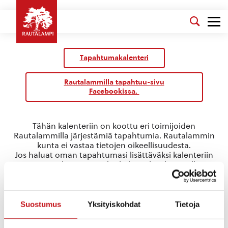
Tapahtumakalenteri
Rautalammilla tapahtuu-sivu
Facebookissa.
Tähän kalenteriin on koottu eri toimijoiden
Rautalammilla järjestämiä tapahtumia. Rautalammin
kunta ei vastaa tietojen oikeellisuudesta.
Jos haluat oman tapahtumasi lisättäväksi kalenteriin
jätä tapahtuman tiedot linkin takaa löytyvällä
lomakkeella
.
kylätapahtuma
Suostumus
Yksityiskohdat
Tietoja
Tapahtumat
kylätapahtuma