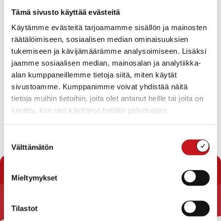
Tapahtumat
Tämä sivusto käyttää evästeitä
Ei tuloksia.
Käytämme evästeitä tarjoamamme sisällön ja mainosten
Notice
räätälöimiseen, sosiaalisen median ominaisuuksien
Tapahtuma
Ta
Tuleva
tukemiseen ja kävijämäärämme analysoimiseen. Lisäksi
Etsi
Lista
Etsi
Show
jaamme sosiaalisen median, mainosalan ja analytiikka-
Vie
Valitse
Filters
päivä.
alan kumppaneillemme tietoja siitä, miten käytät
aja
Nav
Tänään
Seuraavat
sivustoamme. Kumppanimme voivat yhdistää näitä
Tapahtumat
Edelliset
Näkymät
Tapahtu
tietoja muihin tietoihin, joita olet antanut heille tai joita on
navigointi
kerätty, kun olet käyttänyt heidän palvelujaan.
Tilaa kalenteriin
Suostumuksen
Välttämätön
valinta
Mieltymykset
Tilastot
Rautalammin kunta