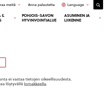
raa meitä
Anna palautetta
Language
 &
POHJOIS-SAVON
ASUMINEN JA
S
HYVINVOINTIALUE
LIIKENNE
ta ei vastaa tietojen oikeellisuudesta.
kaa löytyvällä
lomakkeella
.