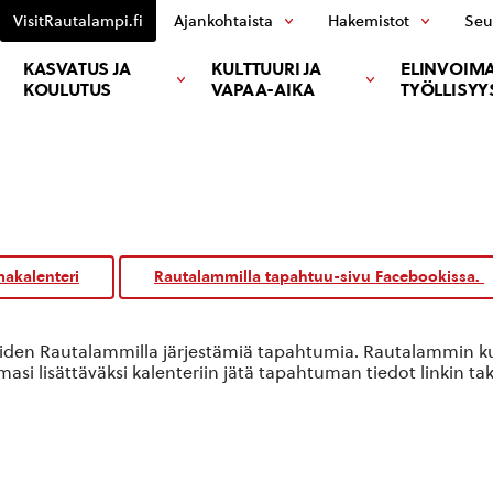
VisitRautalampi.fi
Ajankohtaista
Hakemistot
Seu
KASVATUS JA
KULTTUURI JA
ELINVOIMA
KOULUTUS
VAPAA-AIKA
TYÖLLISYY
akalenteri
Rautalammilla tapahtuu-sivu Facebookissa.
oiden Rautalammilla järjestämiä tapahtumia. Rautalammin kun
si lisättäväksi kalenteriin jätä tapahtuman tiedot linkin ta