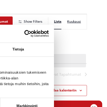
Tapahtuma
tumat
Show Filters
Lista
Kuukausi
Views
Navigation
Tietoja
 ominaisuuksien tukemiseen
Seuraavat
Tapahtumat
tiikka-alan
ietoja muihin tietoihin, joita
Tilaa kalenteriin
Markkinointi