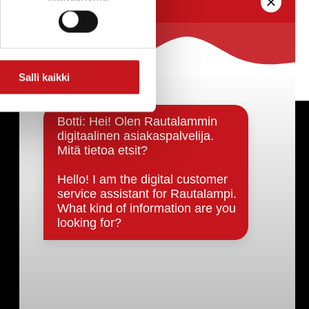
Salli kaikki
Päätöksenteko ja lähidemokratia
Päätökset, esityslistat & pöytäkirjat
Hallinto
Kunnanhallitus
Kunnanvaltuusto
Lautakunnat