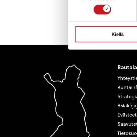
Kiellä
Rautal
Yhteysti
Kuntain
Strategi
Asiakirj
Evästeet
Saavutet
Tietosuo