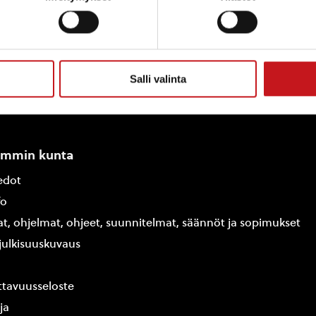
Salli valinta
ammin kunta
edot
fo
at, ohjelmat, ohjeet, suunnitelmat, säännöt ja sopimukset
ajulkisuuskuvaus
tavuusseloste
ja