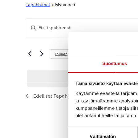
Tapahtumat
Myhinpää
Tapahtumat
Tapahtumat
Syötä
Etsi
hakusana.
Etsi
aja
Tapahtumat
hakusanalla.
Näkymät
Tuleva
Tänään
navigointi
Valitse
Suostumus
päivä.
Tämä sivusto käyttää eväste
Käytämme evästeitä tarjoama
Edelliset
Tapahtumat
ja kävijämäärämme analysoim
kumppaneillemme tietoja siitä
olet antanut heille tai joita o
Suostumuksen
Välttämätön
valinta