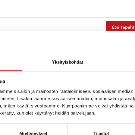
Etsi Tapah
Yksityiskohdat
Ei tuloksia.
Notice
itä
mme sisällön ja mainosten räätälöimiseen, sosiaalisen median
iseen. Lisäksi jaamme sosiaalisen median, mainosalan ja analy
, miten käytät sivustoamme. Kumppanimme voivat yhdistää näitä t
n kerätty, kun olet käyttänyt heidän palvelujaan.
Mieltymykset
Tilastot