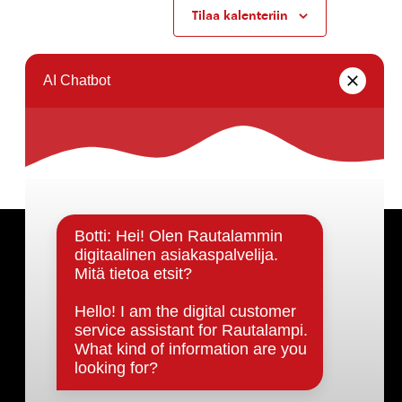
Tilaa kalenteriin
Päätöksenteko ja lähidemokratia
Päätökset, esityslistat & pöytäkirjat
Hallinto
Kunnanhallitus
Kunnanvaltuusto