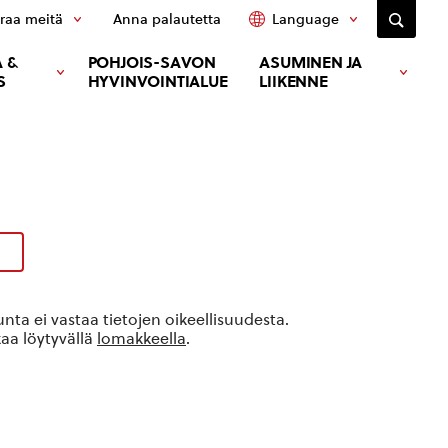
raa meitä
Anna palautetta
Language
 &
POHJOIS-SAVON
ASUMINEN JA
S
HYVINVOINTIALUE
LIIKENNE
ta ei vastaa tietojen oikeellisuudesta.
kaa löytyvällä
lomakkeella
.