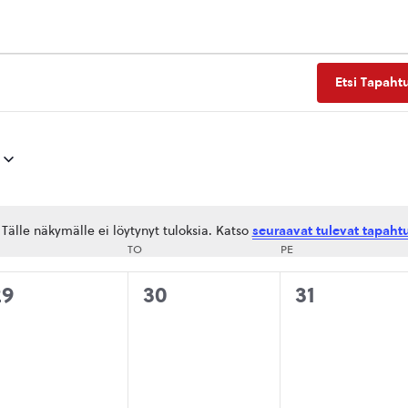
Etsi Tapaht
Tälle näkymälle ei löytynyt tuloksia. Katso
seuraavat tulevat tapaht
Notice
SKIVIIKKO
TO
TORSTAI
PE
PERJANTAI
0
0
0
29
30
31
tapahtumat,
tapahtumat,
tapahtuma