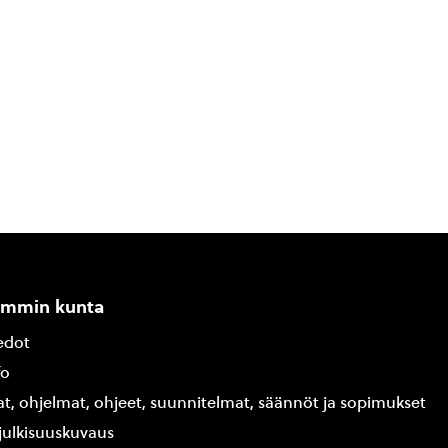
ammin kunta
edot
fo
at, ohjelmat, ohjeet, suunnitelmat, säännöt ja sopimukset
ajulkisuuskuvaus