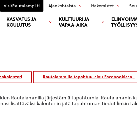
VisitRautalampi.fi
Ajankohtaista
Hakemistot
Seu
KASVATUS JA
KULTTUURI JA
ELINVOIMA
KOULUTUS
VAPAA-AIKA
TYÖLLISYY
akalenteri
Rautalammilla tapahtuu-sivu Facebookissa.
oiden Rautalammilla järjestämiä tapahtumia. Rautalammin kun
si lisättäväksi kalenteriin jätä tapahtuman tiedot linkin ta