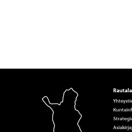
Rautal
Yhteysti
Kuntain
Strategi
Asiakirj