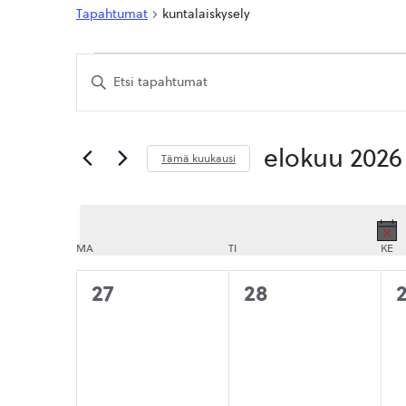
Tapahtumat
kuntalaiskysely
Tapahtumat
Tapahtumat
Syötä
Etsi
hakusana.
Etsi
aja
Tapahtumat
hakusanalla.
Näkymät
elokuu 2026
Tämä kuukausi
navigointi
Valitse
päivä.
MA
MAANANTAI
TI
TIISTAI
KE
KE
0
0
27
28
tapahtumat,
tapahtumat,