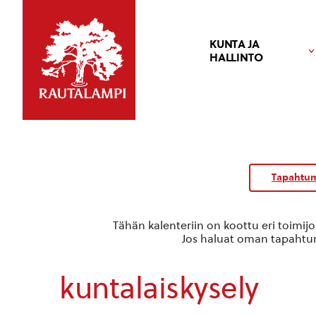
KUNTA JA
HALLINTO
Kalenteri
/
Tapahtum
Tapahtumat
Tähän kalenteriin on koottu eri toimij
Jos haluat oman tapahtuma
kuntalaiskysely