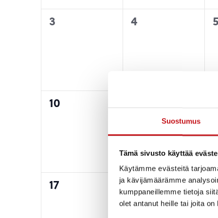
0
0
3
4
tapahtumat,
tapahtumat,
0
0
10
11
1
tapahtumat,
tapahtumat,
Suostumus
Tämä sivusto käyttää eväste
Käytämme evästeitä tarjoama
ja kävijämäärämme analysoim
0
0
17
18
1
kumppaneillemme tietoja siitä
tapahtumat,
tapahtumat,
olet antanut heille tai joita o