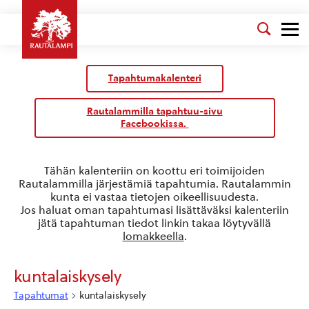
Kalenteri
/
Tapahtumakalenteri
Tapahtumat
Rautalammilla tapahtuu-sivu
Facebookissa.
Tähän kalenteriin on koottu eri toimijoiden
Rautalammilla järjestämiä tapahtumia. Rautalammin
kunta ei vastaa tietojen oikeellisuudesta.
Jos haluat oman tapahtumasi lisättäväksi kalenteriin
jätä tapahtuman tiedot linkin takaa löytyvällä
lomakkeella
.
kuntalaiskysely
Tapahtumat
kuntalaiskysely