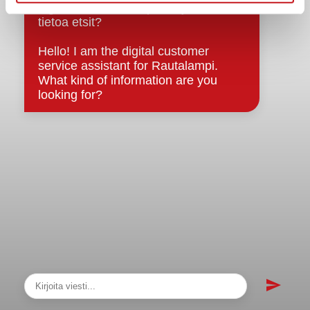
sopimukset
Asiakirjajulkisuuskuvaus
Evästeet
Saavutettavuusseloste
Tietosuoja
Tietosuojaselosteet
Tietopyyntö
Päätöksenteko ja lähidemokratia
Päätökset, esityslistat & pöytäkirjat
Hallinto
Kunnanhallitus
Kunnanvaltuusto
Lautakunnat