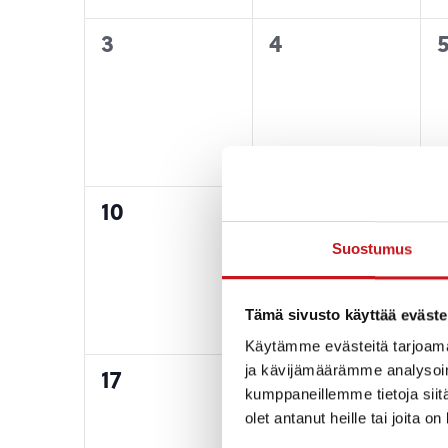
0
0
3
4
tapahtumat,
tapahtumat,
0
0
10
11
1
tapahtumat,
tapahtumat,
Suostumus
Tämä sivusto käyttää eväste
Käytämme evästeitä tarjoama
ja kävijämäärämme analysoim
0
0
17
18
1
kumppaneillemme tietoja siitä
tapahtumat,
tapahtumat,
olet antanut heille tai joita o