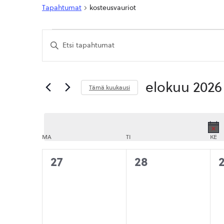
Tapahtumat
kosteusvauriot
Tapahtumat
Tapahtumat
Syötä
Etsi
hakusana.
Etsi
aja
Tapahtumat
hakusanalla.
Näkymät
elokuu 2026
Tämä kuukausi
navigointi
Valitse
päivä.
MA
MAANANTAI
TI
TIISTAI
KE
KE
0
0
27
28
tapahtumat,
tapahtumat,