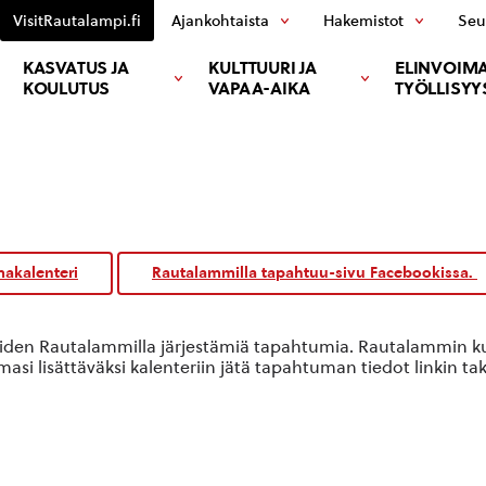
VisitRautalampi.fi
Ajankohtaista
Hakemistot
Seu
KASVATUS JA
KULTTUURI JA
ELINVOIMA
KOULUTUS
VAPAA-AIKA
TYÖLLISYY
akalenteri
Rautalammilla tapahtuu-sivu Facebookissa.
oiden Rautalammilla järjestämiä tapahtumia. Rautalammin kun
si lisättäväksi kalenteriin jätä tapahtuman tiedot linkin ta