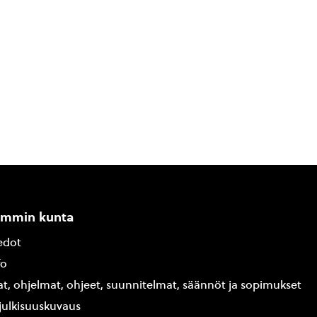
ammin kunta
edot
fo
at, ohjelmat, ohjeet, suunnitelmat, säännöt ja sopimukset
ajulkisuuskuvaus