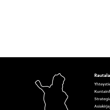
Rautal
Yhteysti
Kuntain
Strategi
Asiakirj