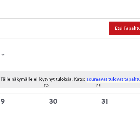
Etsi Tapaht
Tälle näkymälle ei löytynyt tuloksia. Katso
seuraavat tulevat tapaht
Notice
SKIVIIKKO
TO
TORSTAI
PE
PERJANTAI
0
0
0
29
30
31
tapahtumat,
tapahtumat,
tapahtuma