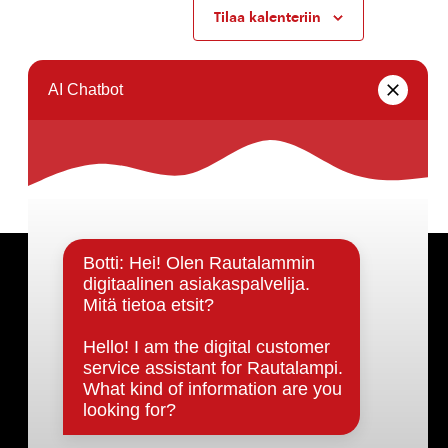
Tilaa kalenteriin
Päätöksenteko ja lähidemokratia
Päätökset, esityslistat & pöytäkirjat
Hallinto
Kunnanhallitus
Kunnanvaltuusto