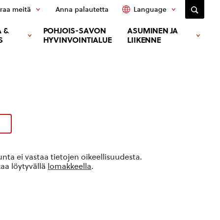
raa meitä
Anna palautetta
Language
 &
POHJOIS-SAVON
ASUMINEN JA
S
HYVINVOINTIALUE
LIIKENNE
ta ei vastaa tietojen oikeellisuudesta.
kaa löytyvällä
lomakkeella
.