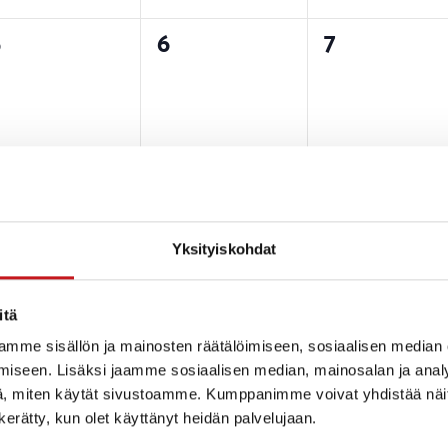
0
0
0
5
6
7
tapahtumat,
tapahtumat,
tapahtuma
0
0
0
2
13
14
tapahtumat,
tapahtumat,
tapahtuma
Yksityiskohdat
itä
mme sisällön ja mainosten räätälöimiseen, sosiaalisen median
iseen. Lisäksi jaamme sosiaalisen median, mainosalan ja analy
0
0
0
9
20
21
, miten käytät sivustoamme. Kumppanimme voivat yhdistää näitä t
tapahtumat,
tapahtumat,
tapahtuma
n kerätty, kun olet käyttänyt heidän palvelujaan.