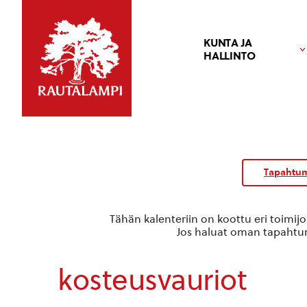
KUNTA JA
HALLINTO
Kalenteri
/
Tapahtum
Tapahtumat
Tähän kalenteriin on koottu eri toimij
Jos haluat oman tapahtuma
kosteusvauriot