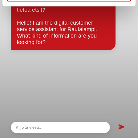
sopimukset
Asiakirjajulkisuuskuvaus
Evästeet
Saavutettavuusseloste
Tietosuoja
Tietosuojaselosteet
Tietopyyntö
Päätöksenteko ja lähidemokratia
Päätökset, esityslistat & pöytäkirjat
Hallinto
Kunnanhallitus
Kunnanvaltuusto
Lautakunnat