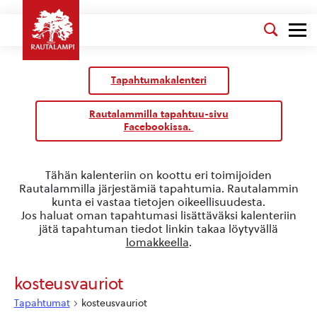
Kalenteri
/
Tapahtumakalenteri
Tapahtumat
Rautalammilla tapahtuu-sivu
Facebookissa.
Tähän kalenteriin on koottu eri toimijoiden
Rautalammilla järjestämiä tapahtumia. Rautalammin
kunta ei vastaa tietojen oikeellisuudesta.
Jos haluat oman tapahtumasi lisättäväksi kalenteriin
jätä tapahtuman tiedot linkin takaa löytyvällä
lomakkeella
.
kosteusvauriot
Tapahtumat
kosteusvauriot