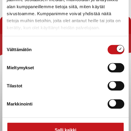
osayleiskaava tulee voimaan ennen kuin se on saanut
alan kumppaneillemme tietoja siitä, miten käytät
lainvoiman kaava-alueen siltä osalta, johon
sivustoamme. Kumppanimme voivat yhdistää näitä
valitus/oikaisuvaatimus ei kohdistu. […]
tietoja muihin tietoihin, joita olet antanut heille tai joita on
kerätty, kun olet käyttänyt heidän palvelujaan.
Suostumuksen
Rautalammin kunta
Välttämätön
valinta
Yhteystiedot
Mieltymykset
Kuntainfo
Strategiat, ohjelmat, ohjeet, suunnitelmat, säännöt ja
sopimukset
Tilastot
Asiakirjajulkisuuskuvaus
Evästeet
Markkinointi
Saavutettavuusseloste
Tietosuoja
Tietosuojaselosteet
Salli kaikki