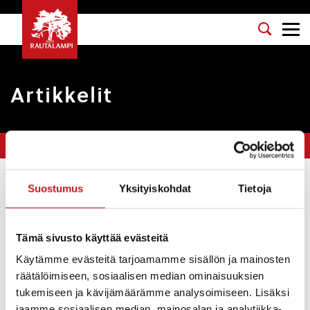
Artikkelit
Olet tässä:
Etusivu
>
voimaantulo
Suostumus
Yksityiskohdat
Tietoja
Suodata
Tämä sivusto käyttää evästeitä
Kirkonkylän osayleiskaavan voimaantulo
Käytämme evästeitä tarjoamamme sisällön ja mainosten
Kuulutukset
12.6.2019
räätälöimiseen, sosiaalisen median ominaisuuksien
tukemiseen ja kävijämäärämme analysoimiseen. Lisäksi
Kunnanhallitus on 20.5.2019 § 126 määrännyt maankäyttö- ja
rakennuslain 201§:n nojalla, että Rautalammin kirkonkylän
jaamme sosiaalisen median, mainosalan ja analytiikka-