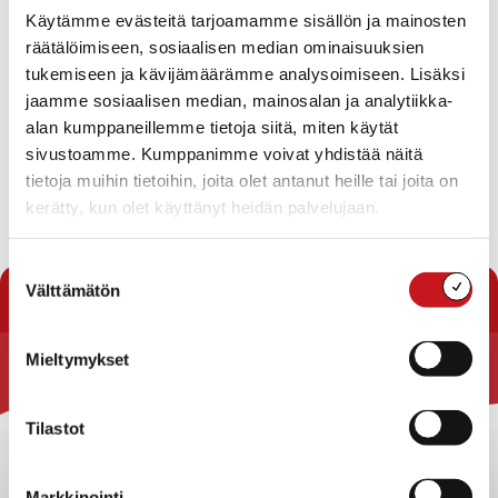
Ympäristölautakunnan toimintakertomus v.2017
Käytämme evästeitä tarjoamamme sisällön ja mainosten
Päätös sähköjohdon sijoittamisesta Vaajasalmen
räätälöimiseen, sosiaalisen median ominaisuuksien
kylässä sijaitsevalle
tilalle Haukiranta 2:59
tukemiseen ja kävijämäärämme analysoimiseen. Lisäksi
Maa-ainesluvan myöntäminen Savon kuljetus
jaamme sosiaalisen median, mainosalan ja analytiikka-
Oy:lle tilalle Pattoonmäki RN:o 4:37
alan kumppaneillemme tietoja siitä, miten käytät
Päätöksen antaminen poikkeamishakemuksesta,
sivustoamme. Kumppanimme voivat yhdistää näitä
joka koskee Vaajasalmen kylässä sijaitsevaa Karila-
tietoja muihin tietoihin, joita olet antanut heille tai joita on
tilaa RN:o 2:125
kerätty, kun olet käyttänyt heidän palvelujaan.
Lataa pöytäkirja
Suostumuksen
« Pöytäkirjat
Välttämätön
valinta
Mieltymykset
Rautalammin kunta
Tilastot
Yhteystiedot
Kuntainfo
Strategiat, ohjelmat, ohjeet, suunnitelmat, säännöt ja
Markkinointi