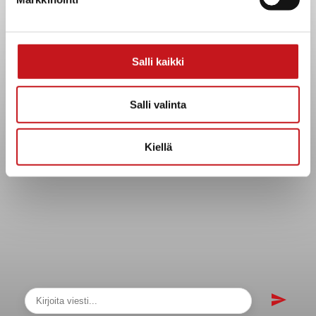
sopimukset
Asiakirjajulkisuuskuvaus
Evästeet
Salli kaikki
Saavutettavuusseloste
Tietosuoja
Salli valinta
Tietosuojaselosteet
Tietopyyntö
Kiellä
Päätöksenteko ja lähidemokratia
Päätökset, esityslistat & pöytäkirjat
Hallinto
Kunnanhallitus
Kunnanvaltuusto
Lautakunnat