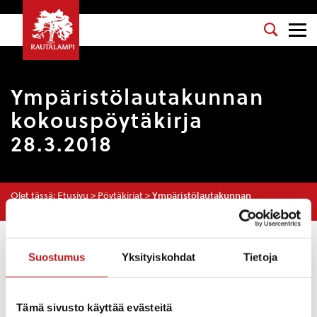
Ympäristölautakunnan
kokouspöytäkirja
28.3.2018
Olet tässä:
Etusivu
>
Pöytäkirjat
>
Ympäristölautakunnan
kokouspöytäkirja 28.3.2018
Osasto
: Ympäristölautakunta
Suostumus
Yksityiskohdat
Tietoja
Kokouspäivä
: 28.3.2018
Esityslista
:
Tämä sivusto käyttää evästeitä