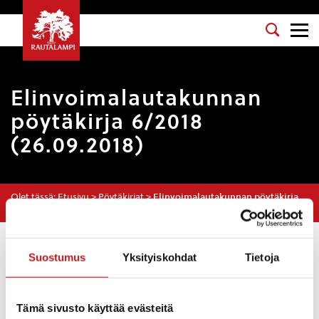
Elinvoimalautakunnan
pöytäkirja 6/2018
(26.09.2018)
Olet tässä:
Etusivu
>
Pöytäkirjat
>
Elinvoimalautakunnan pöytäkirja
6/2018 (26.09.2018)
Osasto
: Elinvoimalautakunta
Suostumus
Yksityiskohdat
Tietoja
Kokouspäivä
: 26.9.2018
Esityslista
:
Tämä sivusto käyttää evästeitä