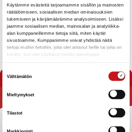
Kokouksen laillisuus ja päätösvaltaisuus
Käytämme evästeitä tarjoamamme sisällön ja mainosten
Pöytäkirjantarkastajien valinta
räätälöimiseen, sosiaalisen median ominaisuuksien
Kokouksen työjärjestyksen hyväksyminen
Selvitys arviokertomuksesta 2017, elinkeinotoimi
tukemiseen ja kävijämäärämme analysoimiseen. Lisäksi
Elinvoimaohjelma 2018-2025
jaamme sosiaalisen median, mainosalan ja analytiikka-
Elinvoimalautakunnan kokoukset loppuvuonna 2018
alan kumppaneillemme tietoja siitä, miten käytät
Viranhaltijoiden päätökset
sivustoamme. Kumppanimme voivat yhdistää näitä
Ajankohtaiset elinvoima-asiat
tietoja muihin tietoihin, joita olet antanut heille tai joita on
Välitilinpäätös 1-8/2018, elinvoimalautakunta
kerätty, kun olet käyttänyt heidän palvelujaan.
Lataa pöytäkirja
Suostumuksen
« Pöytäkirjat
Välttämätön
valinta
Mieltymykset
Rautalammin kunta
Yhteystiedot
Tilastot
Kuntainfo
Strategiat, ohjelmat, ohjeet, suunnitelmat, säännöt ja
Markkinointi