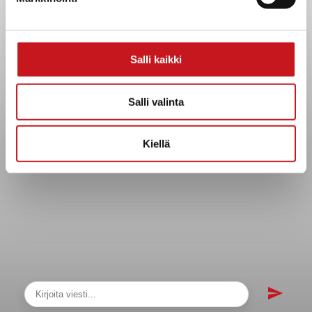
sopimukset
Asiakirjajulkisuuskuvaus
Evästeet
Salli kaikki
Saavutettavuusseloste
Tietosuoja
Salli valinta
Tietosuojaselosteet
Tietopyyntö
Kiellä
Päätöksenteko ja lähidemokratia
Päätökset, esityslistat & pöytäkirjat
Hallinto
Kunnanhallitus
Kunnanvaltuusto
Lautakunnat