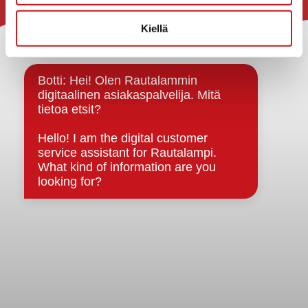
Rautalammin kunta
Kiellä
Yhteystiedot
Kuntainfo
Strategiat, ohjelmat, ohjeet, suunnitelmat, säännöt ja
sopimukset
Asiakirjajulkisuuskuvaus
Evästeet
Saavutettavuusseloste
Tietosuoja
Tietosuojaselosteet
Tietopyyntö
Päätöksenteko ja lähidemokratia
Päätökset, esityslistat & pöytäkirjat
Hallinto