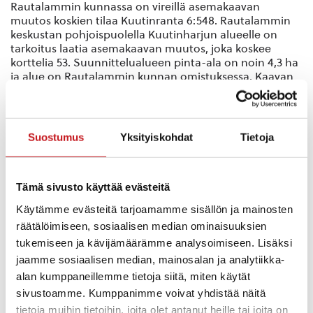
Rautalammin kunnassa on vireillä asemakaavan
muutos koskien tilaa Kuutinranta 6:548. Rautalammin
keskustan pohjoispuolella Kuutinharjun alueelle on
tarkoitus laatia asemakaavan muutos, joka koskee
korttelia 53. Suunnittelualueen pinta-ala on noin 4,3 ha
ja alue on Rautalammin kunnan omistuksessa. Kaavan
tavoitteena on muodostaa alueelle omarantaisia
omakoti- ja rivitalotontteja.
Yhteyshenkilöt
:
Suostumus
Yksityiskohdat
Tietoja
Antti Tuppura, puh.0400 784 570,
antti.tuppura(a)rautalampi.fi
Tämä sivusto käyttää evästeitä
Timo Leskinen, FCG Suunnittelu ja tekniikka Oy,
puh.040 508 9680, timo.leskinen(a)fcg.fi
Käytämme evästeitä tarjoamamme sisällön ja mainosten
räätälöimiseen, sosiaalisen median ominaisuuksien
Käsittelyvaiheet
:
tukemiseen ja kävijämäärämme analysoimiseen. Lisäksi
Luonnos nähtävillä 27.6.2019 – 26.7.2019
jaamme sosiaalisen median, mainosalan ja analytiikka-
Ehdotus nähtävillä 15.8. – 13.9.2019
alan kumppaneillemme tietoja siitä, miten käytät
sivustoamme. Kumppanimme voivat yhdistää näitä
Ehdotus II nähtävillä 18.12.2019 – 17.1.2020
tietoja muihin tietoihin, joita olet antanut heille tai joita on