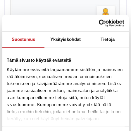
Näytä kartta
Suostumus
Yksityiskohdat
Tietoja
Tämä sivusto käyttää evästeitä
Käytämme evästeitä tarjoamamme sisällön ja mainosten
räätälöimiseen, sosiaalisen median ominaisuuksien
tukemiseen ja kävijämäärämme analysoimiseen. Lisäksi
jaamme sosiaalisen median, mainosalan ja analytiikka-
Matti Lohen koulun liikuntasali, vanha
alan kumppaneillemme tietoja siitä, miten käytät
juhlasali ja ruokasali
sivustoamme. Kumppanimme voivat yhdistää näitä
Osoite
: Koulutie 14, Rautalampi, Suomi
tietoja muihin tietoihin, joita olet antanut heille tai joita on
Puhelinnumero
: (040) 1644000
kerätty, kun olet käyttänyt heidän palvelujaan.
Tilatyyppi
: Esiintymislava, liikunta- ja juhlasali