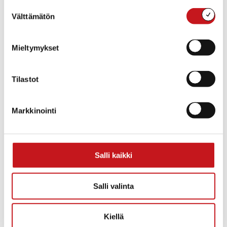
Kategoria
: Esiintymislava, Kokoustila, Koulun sali
Suostumuksen
Välttämätön
valinta
Mieltymykset
Näytä kartta
Tilastot
Markkinointi
Salli kaikki
Ravintola Hetki
Salli valinta
Osoite
: Alatie 8, Rautalampi, Suomi
Puhelinnumero
: (050) 4521519
Kiellä
Sähköposti
: info@ravintolahetki.fi