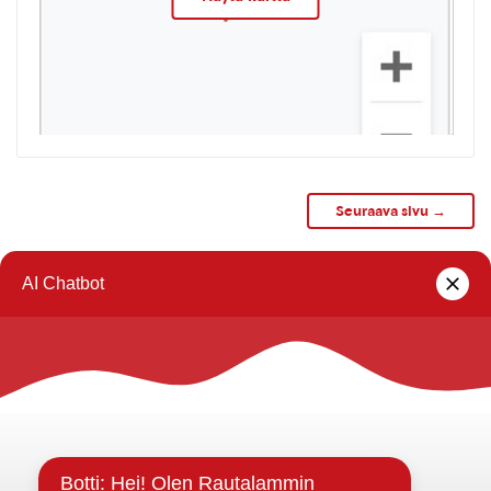
Seuraava sivu →
1
2
Rautalammin kunta
Yhteystiedot
Kuntainfo
Strategiat, ohjelmat, ohjeet, suunnitelmat, säännöt ja