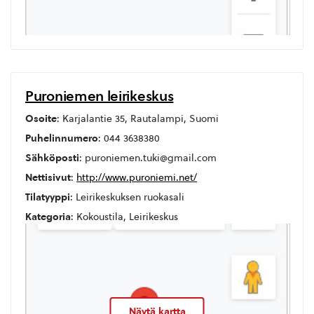
Puroniemen leirikeskus
Osoite
: Karjalantie 35, Rautalampi, Suomi
Puhelinnumero
: 044 3638380
Sähköposti
: puroniemen.tuki@gmail.com
Nettisivut
:
http://www.puroniemi.net/
Tilatyyppi
: Leirikeskuksen ruokasali
Kategoria
: Kokoustila, Leirikeskus
Näytä kartta