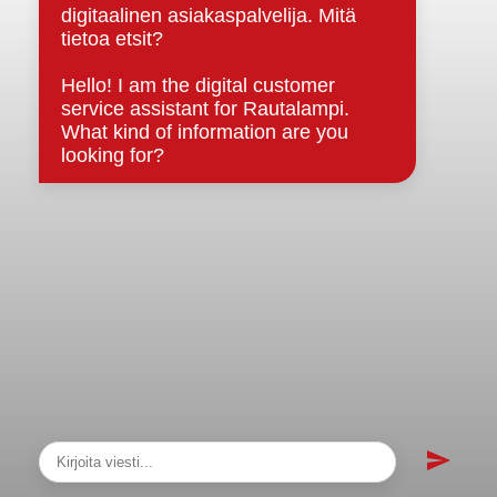
sopimukset
Asiakirjajulkisuuskuvaus
Evästeet
Saavutettavuusseloste
Tietosuoja
Tietosuojaselosteet
Tietopyyntö
Päätöksenteko ja lähidemokratia
Päätökset, esityslistat & pöytäkirjat
Hallinto
Kunnanhallitus
Kunnanvaltuusto
Lautakunnat