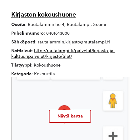
Kirjaston kokoushuone
Osoite
: Rautalammintie 4, Rautalampi, Suomi
Puhelinnumero
: 0401643000
Sähköposti
: rautalammin.kirjasto@rautalampi.fi
Nettisivut
:
http://rautalampi.fi/palvelut/kirjasto-ja-
kulttuuripalvelut/kirjasto/tilat/
Tilatyyppi
: Kokoushuone
Kategoria
: Kokoustila
Näytä kartta