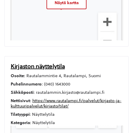
Näytä kartta
Kirjaston näyttelytila
Osoite
: Rautalammintie 4, Rautalampi, Suomi
Puhelinnumero
: (040) 1643000
Sähköposti
: rautalammin.kirjasto@rautalampi.fi
Nettisivut
:
https://www.rautalampi.fi/palvelut/kirjasto-ja-
kulttuuripalvelut/kirjasto/tilat/
Tilatyyppi
: Näyttelytila
Kategoria
: Näyttelytila