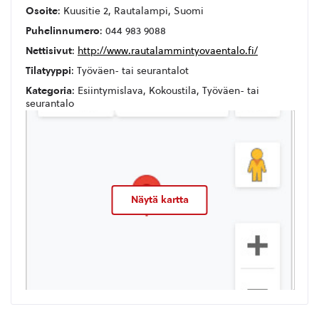
Osoite
: Kuusitie 2, Rautalampi, Suomi
Puhelinnumero
: 044 983 9088
Nettisivut
:
http://www.rautalammintyovaentalo.fi/
Tilatyyppi
: Työväen- tai seurantalot
Kategoria
: Esiintymislava, Kokoustila, Työväen- tai
seurantalo
Näytä kartta