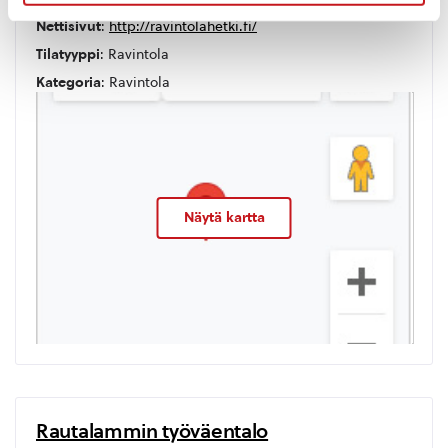
Nettisivut
:
http://ravintolahetki.fi/
Tilatyyppi
: Ravintola
Kategoria
: Ravintola
Näytä kartta
Rautalammin työväentalo