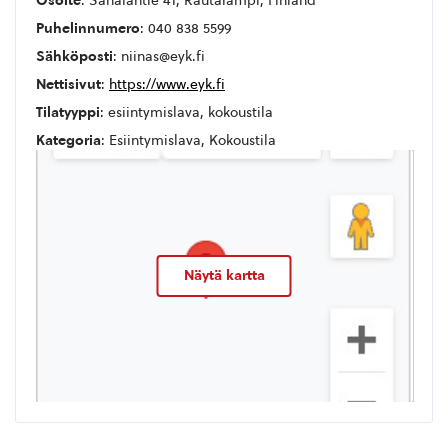
Osoite
: Sahalantie 41, Rautalampi, Finland
Puhelinnumero
: 040 838 5599
Sähköposti
: niinas@eyk.fi
Nettisivut
:
https://www.eyk.fi
Tilatyyppi
: esiintymislava, kokoustila
Kategoria
: Esiintymislava, Kokoustila
Näytä kartta