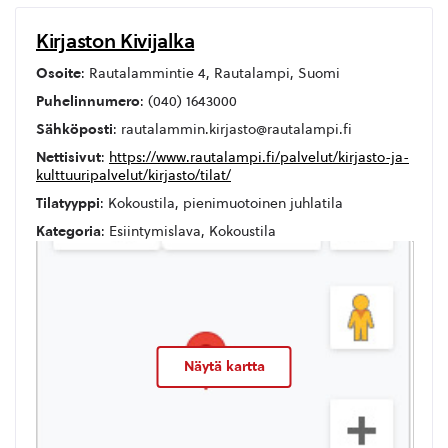
Kirjaston Kivijalka
Osoite
: Rautalammintie 4, Rautalampi, Suomi
Puhelinnumero
: (040) 1643000
Sähköposti
: rautalammin.kirjasto@rautalampi.fi
Nettisivut
:
https://www.rautalampi.fi/palvelut/kirjasto-ja-
kulttuuripalvelut/kirjasto/tilat/
Tilatyyppi
: Kokoustila, pienimuotoinen juhlatila
Kategoria
: Esiintymislava, Kokoustila
Näytä kartta