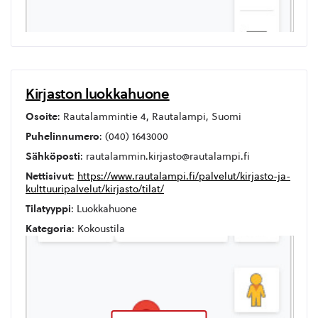
Kirjaston luokkahuone
Osoite
: Rautalammintie 4, Rautalampi, Suomi
Puhelinnumero
: (040) 1643000
Sähköposti
: rautalammin.kirjasto@rautalampi.fi
Nettisivut
:
https://www.rautalampi.fi/palvelut/kirjasto-ja-
kulttuuripalvelut/kirjasto/tilat/
Tilatyyppi
: Luokkahuone
Kategoria
: Kokoustila