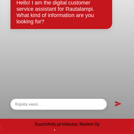
Evästeet
Saavutettavuusseloste
Tietosuoja
Tietosuojaselosteet
Tietopyyntö
Päätöksenteko ja lähidemokratia
Päätökset, esityslistat & pöytäkirjat
Hallinto
Kunnanhallitus
Kunnanvaltuusto
Lautakunnat
Näytä sivukartta