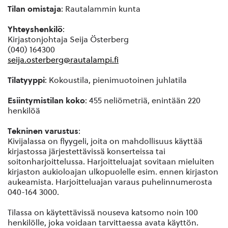
Tilan omistaja
: Rautalammin kunta
Yhteyshenkilö
:
Kirjastonjohtaja Seija Österberg
(040) 164300
seija.osterberg@rautalampi.fi
Tilatyyppi
: Kokoustila, pienimuotoinen juhlatila
Esiintymistilan koko
: 455 neliömetriä, enintään 220
henkilöä
Tekninen varustus
:
Kivijalassa on flyygeli, joita on mahdollisuus käyttää
kirjastossa järjestettävissä konserteissa tai
soitonharjoittelussa. Harjoitteluajat sovitaan mieluiten
kirjaston aukioloajan ulkopuolelle esim. ennen kirjaston
aukeamista. Harjoitteluajan varaus puhelinnumerosta
040-164 3000.
Tilassa on käytettävissä nouseva katsomo noin 100
henkilölle, joka voidaan tarvittaessa avata käyttön.