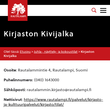
Kirjaston Kivijalka
Olet tässä:
Etusivu
>
Juhla-, näyttely- ja kokoustilat
>
Kirjaston
Kivijalka
Osoite
: Rautalammintie 4, Rautalampi, Suomi
Puhelinnumero
: (040) 1643000
Sähköposti
: rautalammin.kirjasto@rautalampi.fi
Nettisivut
:
https://www.rautalampi.fi/palvelut/kirjasto-
ja-kulttuuripalvelut/kirjasto/tilat/