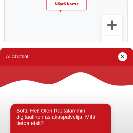
Näytä kartta
« Juhla-, näyttely- ja kokoustilat
Rautalammin kunta
Yhteystiedot
Kuntainfo
Strategiat, ohjelmat, ohjeet, suunnitelmat, säännöt ja
sopimukset
Asiakirjajulkisuuskuvaus