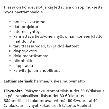
Tilassa on kohdevalot ja käytettävissä on sopimuksesta
myös näyttämövaloja.
nouseva katsomo
dataprojektori
internet-yhteys
kannettava tietokone, myös oman koneen käyttö
mahdollista
tarvittaessa video, tv- ja dvd-laitteet
diaprojektori
dokumenttikamera
piirtoheitin
fläppitaulu
kahvitarjoilumahdollisuus
Lattiamateriaali
: harmaa/ruskea muovimatto
Tilavuokra
: Pääsymaksuttomat tilaisuudet 50 €/tilaisuus
ja pääsymaksulliset tilaisuudet 80 €/tilaisuus.
Säännöllisesti kokoontuvat ryhmät 80 €/vuosi tai 40
€/lukukausi. Lyhyet kokoukset 5 €/kerta. Vuokrat