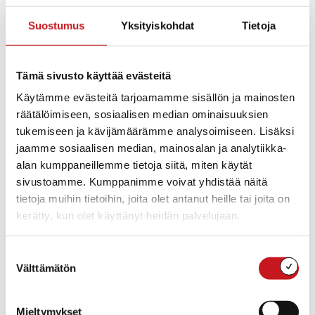
Rautalammintie 4
77700 RAUTALAMPI
Suostumus
Yksityiskohdat
Tietoja
Aukioloajat
Tämä sivusto käyttää evästeitä
Maanantai
13.00-19.00
Käytämme evästeitä tarjoamamme sisällön ja mainosten
räätälöimiseen, sosiaalisen median ominaisuuksien
Tiistai
tukemiseen ja kävijämäärämme analysoimiseen. Lisäksi
10.00-15.00
jaamme sosiaalisen median, mainosalan ja analytiikka-
Keskiviikko
alan kumppaneillemme tietoja siitä, miten käytät
10.00-15.00
sivustoamme. Kumppanimme voivat yhdistää näitä
Torstai
tietoja muihin tietoihin, joita olet antanut heille tai joita on
10.00-15.00
kerätty, kun olet käyttänyt heidän palvelujaan.
Perjantai
10.00-15.00
Suostumuksen
Lauantai
Välttämätön
valinta
Suljettu
Sunnuntai
Suljettu
Mieltymykset