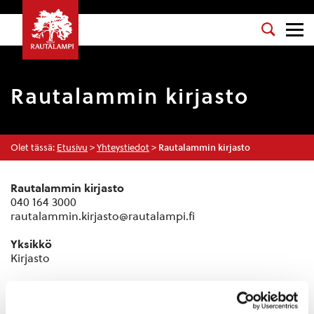
Rautalammin kirjasto
Olet tässä:
Etusivu
>
Yhteystiedot
>
Rautalammin kirjasto
Rautalammin kirjasto
040 164 3000
rautalammin.kirjasto@rautalampi.fi
Yksikkö
Kirjasto
Toimipaikka
Rautalammin kunnankirjasto