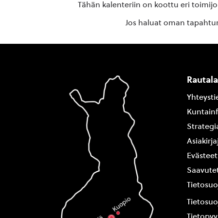
Tähän kalenteriin on koottu eri toimij
Jos haluat oman tapahtuma
Rautal
Yhteysti
Kuntain
Strategi
Asiakirj
Evästeet
Saavutet
Tietosuo
Tietosuo
Tietopy