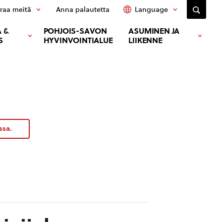
raa meitä
Anna palautetta
Language
 &
POHJOIS-SAVON
ASUMINEN JA
S
HYVINVOINTIALUE
LIIKENNE
ssa.