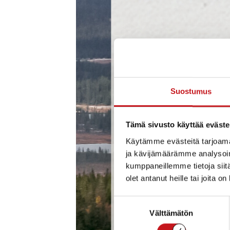
Suostumus
Tämä sivusto käyttää eväste
Käytämme evästeitä tarjoama
ja kävijämäärämme analysoim
kumppaneillemme tietoja siitä
olet antanut heille tai joita o
Suostumuksen
Välttämätön
valinta