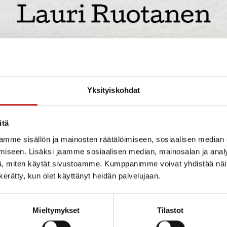
Yksityiskohdat
itä
mme sisällön ja mainosten räätälöimiseen, sosiaalisen median
iseen. Lisäksi jaamme sosiaalisen median, mainosalan ja analy
, miten käytät sivustoamme. Kumppanimme voivat yhdistää näitä t
n kerätty, kun olet käyttänyt heidän palvelujaan.
Mieltymykset
Tilastot