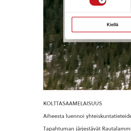
Kiellä
KOLTTASAAMELAISUUS
Aiheesta luennoi yhteiskuntatieteid
Tapahtuman järjestävät Rautalammin