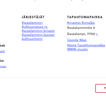
JÄRJESTÄJÄT
TAPAHTUMAPAIKKA
Rautalammin
Kirjaston Kivijalka
Kulttuuriseura ry.
Rautalammintie 4
Rautalammin kirjasto
Rautalampi
,
77700
+
Rautalammin kunnan
kulttuuritoimi
Google Map
Näytä Tapahtumapaikka
at:
WWW-sivusto
uut
ia:
suus
,
T