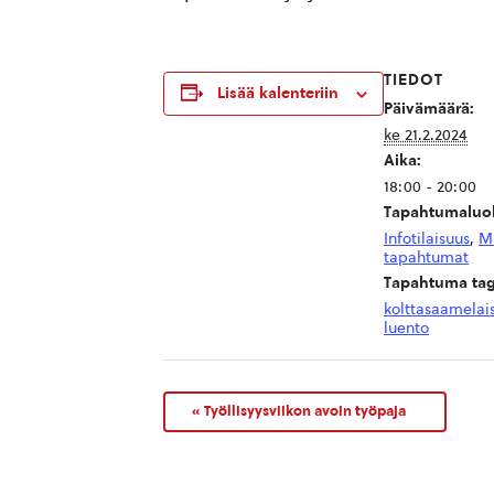
TIEDOT
Lisää kalenteriin
Päivämäärä:
ke 21.2.2024
Aika:
18:00 - 20:00
Tapahtumaluok
Infotilaisuus
,
M
tapahtumat
Tapahtuma tag
kolttasaamelai
luento
«
Työllisyysviikon avoin työpaja