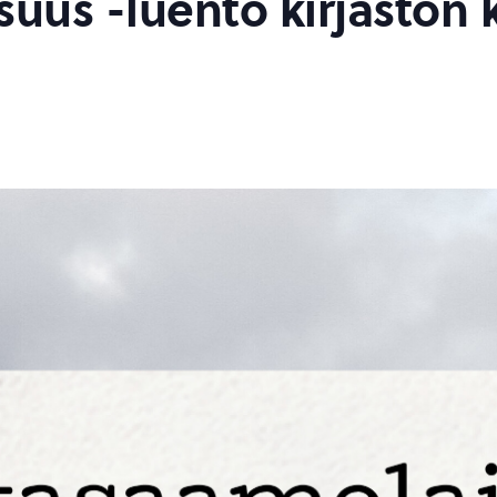
uus -luento kirjaston k