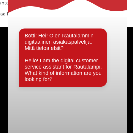
ta ei vastaa tietojen oikeellisuudesta.
kaa löytyvällä
lomakkeella
.
Päätöksenteko ja lähidemokratia
Päätökset, esityslistat & pöytäkirjat
Hallinto
Kunnanhallitus
Kunnanvaltuusto
Lautakunnat