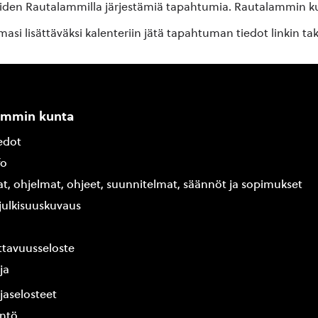
oiden Rautalammilla järjestämiä tapahtumia. Rautalammin kun
si lisättäväksi kalenteriin jätä tapahtuman tiedot linkin ta
ammin kunta
edot
fo
at, ohjelmat, ohjeet, suunnitelmat, säännöt ja sopimukset
ajulkisuuskuvaus
tavuusseloste
ja
jaselosteet
yntö