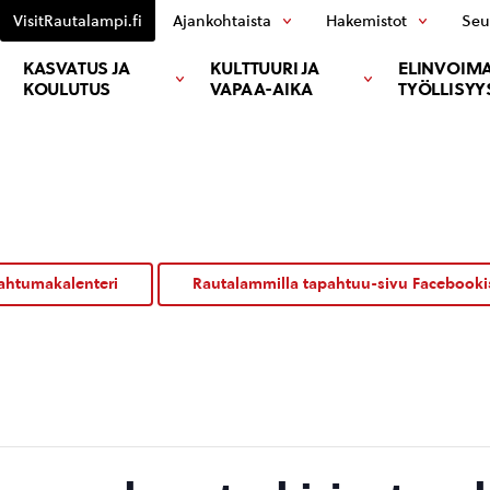
VisitRautalampi.fi
Ajankohtaista
Hakemistot
Seu
KASVATUS JA
KULTTUURI JA
ELINVOIMA
KOULUTUS
VAPAA-AIKA
TYÖLLISYY
ahtumakalenteri
Rautalammilla tapahtuu-sivu Facebooki