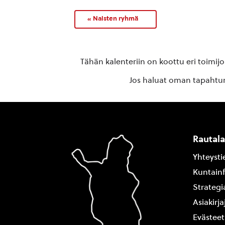
«
Naisten ryhmä
Tähän kalenteriin on koottu eri toimij
Jos haluat oman tapahtuma
Rautal
Yhteysti
Kuntain
Strategi
Asiakirj
Evästeet