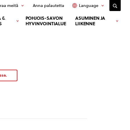
raa meitä
Anna palautetta
Language
 &
POHJOIS-SAVON
ASUMINEN JA
S
HYVINVOINTIALUE
LIIKENNE
ssa.