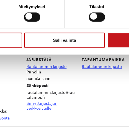
Mieltymykset
Tilastot
a kirjastolla.
 tai älylaitteesi kanssa, tule rohkeasti paikalle niin 
Salli valinta
JÄRJESTÄJÄ
TAPAHTUMAPAIKKA
Rautalammin kirjasto
Rautalammin kirjasto
Puhelin
040 164 3000
Sähköposti
rautalammin.kirjasto@rau
talampi.fi
Siirry Järjestäjän
verkkosivuille
kka:
vonta