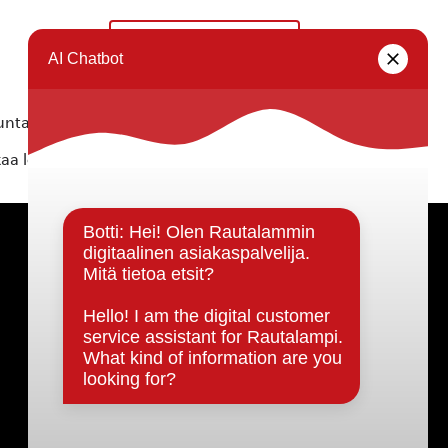
Ystävänpäiväkahvit
»
ta ei vastaa tietojen oikeellisuudesta.
kaa löytyvällä
lomakkeella
.
Päätöksenteko ja lähidemokratia
Päätökset, esityslistat & pöytäkirjat
Hallinto
Kunnanhallitus
Kunnanvaltuusto
Lautakunnat