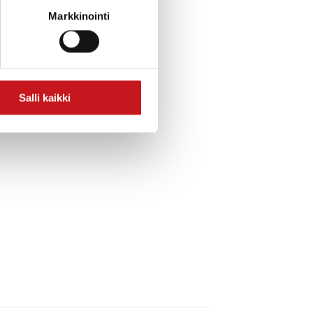
Markkinointi
ratkotaan ongelmia yhdessä.
Salli kaikki