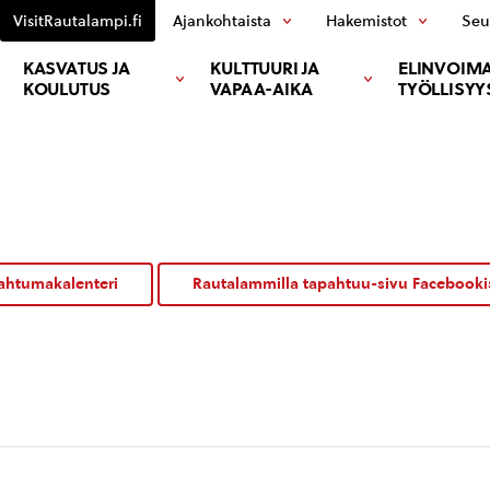
VisitRautalampi.fi
Ajankohtaista
Hakemistot
Seu
KASVATUS JA
KULTTUURI JA
ELINVOIMA
KOULUTUS
VAPAA-AIKA
TYÖLLISYY
ahtumakalenteri
Rautalammilla tapahtuu-sivu Facebooki