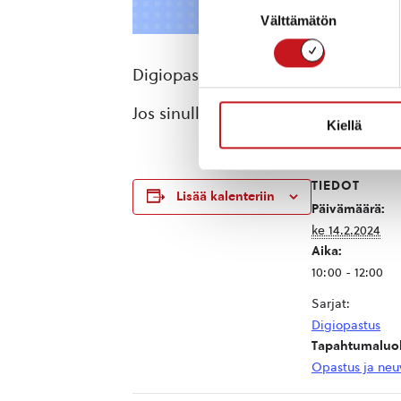
Suostumuksen
Välttämätön
valinta
Digiopastusta saatavilla kerran kuuss
Jos sinulla on ongelmia tietokoneesi
Kiellä
TIEDOT
Lisää kalenteriin
Päivämäärä:
ke 14.2.2024
Aika:
10:00 - 12:00
Sarjat:
Digiopastus
Tapahtumaluo
Opastus ja neu