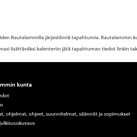
oiden Rautalammilla järjestämiä tapahtumia. Rautalammin kun
si lisättäväksi kalenteriin jätä tapahtuman tiedot linkin ta
ammin kunta
edot
fo
at, ohjelmat, ohjeet, suunnitelmat, säännöt ja sopimukset
ajulkisuuskuvaus