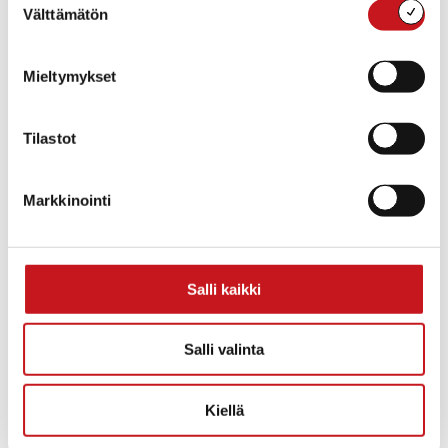
ystävänpäiväkahvi
Välttämätön
valinta
Mieltymykset
Tilastot
Markkinointi
Salli kaikki
TAPAHTUMAPAIKKA
Rautalammin seurakuntatalo
Salli valinta
Rautalampi
,
77700
Suomi
+ Google Map
Kiellä
«
Digiopastus
Muistikahvila
kirjastolla
Rautalampi
»