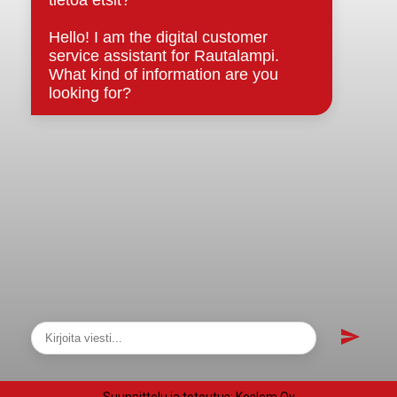
Asiakirjajulkisuuskuvaus
Evästeet
Saavutettavuusseloste
Tietosuoja
Tietosuojaselosteet
Tietopyyntö
Päätöksenteko ja lähidemokratia
Päätökset, esityslistat & pöytäkirjat
Hallinto
Kunnanhallitus
Kunnanvaltuusto
Lautakunnat