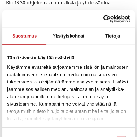
Klo 13.30 ohjelmassa: musiikkia ja yhdessäoloa.
Ota ystäväsikin mukaan.
Suostumus
Yksityiskohdat
Tietoja
Lisää kalenteriin
Tämä sivusto käyttää evästeitä
Käytämme evästeitä tarjoamamme sisällön ja mainosten
TIEDOT
JÄRJESTÄJÄT
räätälöimiseen, sosiaalisen median ominaisuuksien
Rautalammin ev.lut.
Päivämäärä:
seurakunta
tukemiseen ja kävijämäärämme analysoimiseen. Lisäksi
ke 14.2.2024
SPR Rautalammin osasto
jaamme sosiaalisen median, mainosalan ja analytiikka-
Aika:
alan kumppaneillemme tietoja siitä, miten käytät
13:00 - 14:30
sivustoamme. Kumppanimme voivat yhdistää näitä
Tapahtumaluokka:
tietoja muihin tietoihin, joita olet antanut heille tai joita on
Juhlat
kerätty, kun olet käyttänyt heidän palvelujaan.
Tapahtuma tagia:
SPR Rautalammin osasto
,
Ystävänpäivä
,
Suostumuksen