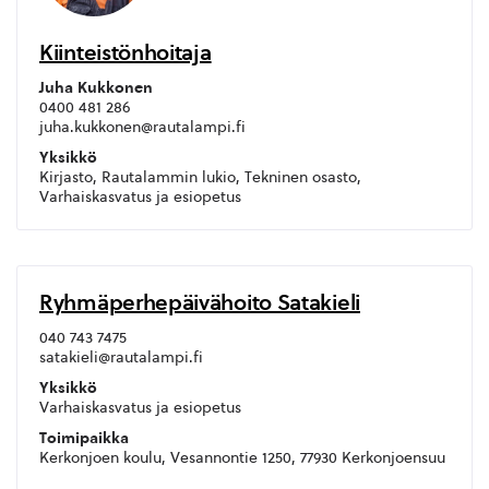
Kiinteistönhoitaja
Juha Kukkonen
0400 481 286
juha.kukkonen@rautalampi.fi
Yksikkö
Kirjasto, Rautalammin lukio, Tekninen osasto,
Varhaiskasvatus ja esiopetus
Ryhmäperhepäivähoito Satakieli
040 743 7475
satakieli@rautalampi.fi
Yksikkö
Varhaiskasvatus ja esiopetus
Toimipaikka
Kerkonjoen koulu, Vesannontie 1250, 77930 Kerkonjoensuu