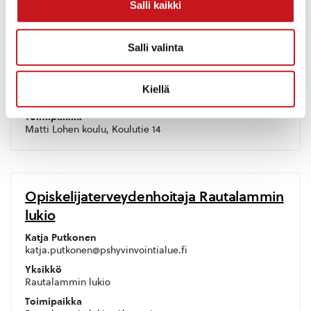
Salli kaikki
Kouluterveydenhoitaja ML
Maria Kontkanen
Salli valinta
040 721 8419
maria.kontkanen@pshyvinvointialue.fi
Yksikkö
Kiellä
Matti Lohen koulu
Toimipaikka
Matti Lohen koulu, Koulutie 14
Opiskelijaterveydenhoitaja Rautalammin
lukio
Katja Putkonen
katja.putkonen@pshyvinvointialue.fi
Yksikkö
Rautalammin lukio
Toimipaikka