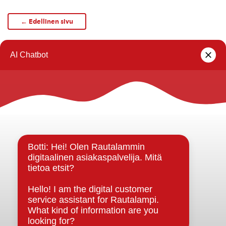
← Edellinen sivu
1
…
5
6
7
Rautalammin kunta
Yhteystiedot
Kuntainfo
Strategiat, ohjelmat, ohjeet, suunnitelmat, säännöt ja
sopimukset
Asiakirjajulkisuuskuvaus
Evästeet
Saavutettavuusseloste
Tietosuoja