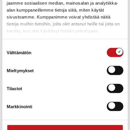
jaamme sosiaalisen median, mainosalan ja analytiikka-
alan kumppaneillemme tietoja siitä, miten käytät
Nuorisotila Nuokku
sivustoamme. Kumppanimme voivat yhdistää näitä
Yksikkö
tietoja muihin tietoihin, joita olet antanut heille tai joita on
Kulttuuri ja vapaa-aika, Sivistysosasto
kerätty, kun olet käyttänyt heidän palvelujaan.
Toimipaikka
Rautalammintie 4, 77700 Rautalampi (Kirjaston alakerta)
Suostumuksen
Nuorisotila on avoinna kaikille yli 6 luokan nuorille.
Välttämätön
valinta
Mieltymykset
Varhaiskasvatuksen erityisopettaja
Johanna Möttönen
Tilastot
050 9118038
johanna.mottonen@rautalampi.fi
Yksikkö
Markkinointi
Varhaiskasvatus ja esiopetus