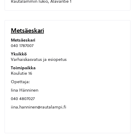
Rautalammin lukio, Alavantie 1
Metsäeskari
Metsäeskari
040 1787007
Yksikkö
Varhaiskasvatus ja esiopetus
Toimipaikka
Koulutie 16
Opettaja:
Iina Hänninen
040 4807027
iina.hanninen@rautalampi.fi