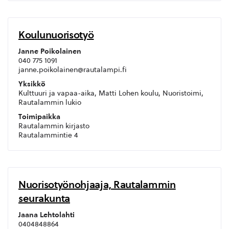
Koulunuorisotyö
Janne Poikolainen
040 775 1091
janne.poikolainen@rautalampi.fi
Yksikkö
Kulttuuri ja vapaa-aika, Matti Lohen koulu, Nuoristoimi,
Rautalammin lukio
Toimipaikka
Rautalammin kirjasto
Rautalammintie 4
Nuorisotyönohjaaja, Rautalammin
seurakunta
Jaana Lehtolahti
0404848864