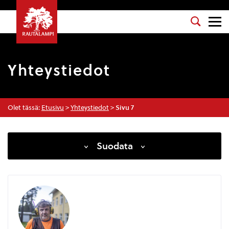
Yhteystiedot
Olet tässä:
Etusivu
>
Yhteystiedot
>
Sivu 7
Suodata