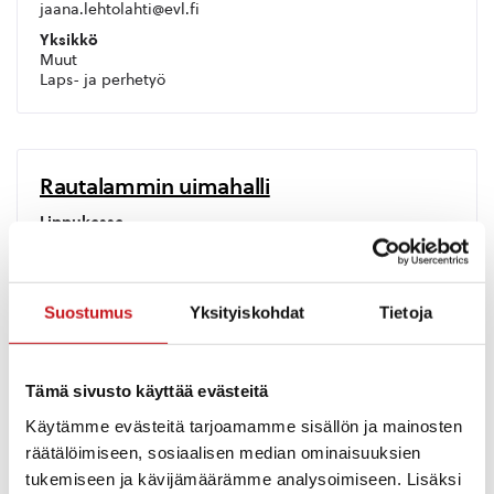
jaana.lehtolahti@evl.fi
Yksikkö
Muut
Laps- ja perhetyö
Rautalammin uimahalli
Lippukassa
040 178 7017
Yksikkö
Liikuntapaikat
Suostumus
Yksityiskohdat
Tietoja
Toimipaikka
Matti Lohen koulu
Koulutie 16
77700 Rautalampi
Tämä sivusto käyttää evästeitä
Poikkeusaukioloista ilmoitetaan erikseen. Juhlapyhinä
Käytämme evästeitä tarjoamamme sisällön ja mainosten
uimahalli on suljettu.
räätälöimiseen, sosiaalisen median ominaisuuksien
tukemiseen ja kävijämäärämme analysoimiseen. Lisäksi