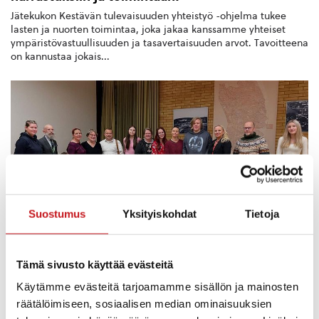
Jätekukon Kestävän tulevaisuuden yhteistyö -ohjelma tukee
lasten ja nuorten toimintaa, joka jakaa kanssamme yhteiset
ympäristövastuullisuuden ja tasavertaisuuden arvot. Tavoitteena
on kannustaa jokais...
Suostumus
Yksityiskohdat
Tietoja
Tämä sivusto käyttää evästeitä
PÄÄTÖKSENTEKO JA HALLINTO
Käytämme evästeitä tarjoamamme sisällön ja mainosten
14.11.2024 — 19:10
Nuorten ja päättäjien keskustelutilaisuus
räätälöimiseen, sosiaalisen median ominaisuuksien