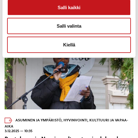
Haluatko eroon nikotiinista?
Salli kaikki
28 päivää ilman tukitapaamiset verkossaAlkamispäivät:Ryhmä
1. 16.9. 2025 klo 17.00Ryhmä 2. 28.10.2025 klo 17.00Tapaamiset
ovat maksuttomia.Ilmoittaudu:
Salli valinta
http://www.28paivaailman.fi/verkkoTai QR- koodin...
Kiellä
ASUMINEN JA YMPÄRISTÖ
,
HYVINVOINTI
,
KULTTUURI JA VAPAA-
AIKA
3.12.2025 — 10:35