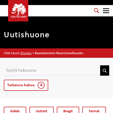
Uutishuone
Olet tässä:
Etusivu
>
Rautalammin Nuorisovaltuusto
Tarkenna hakua
Kaikki
Uutiset
Blogit
Tarinat