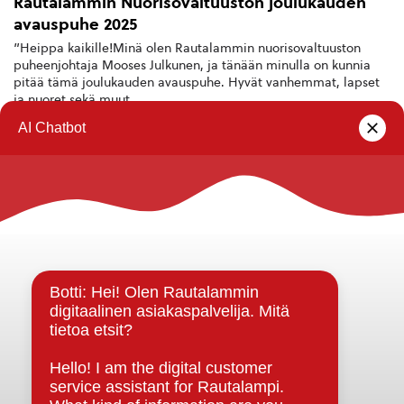
Rautalammin Nuorisovaltuuston joulukauden
avauspuhe 2025
”Heippa kaikille!Minä olen Rautalammin nuorisovaltuuston
puheenjohtaja Mooses Julkunen, ja tänään minulla on kunnia
pitää tämä joulukauden avauspuhe. Hyvät vanhemmat, lapset
ja nuoret sekä muut ...
Rautalammin kunta
Yhteystiedot
Kuntainfo
Strategiat, ohjelmat, ohjeet, suunnitelmat, säännöt ja
sopimukset
Asiakirjajulkisuuskuvaus
Evästeet
Saavutettavuusseloste