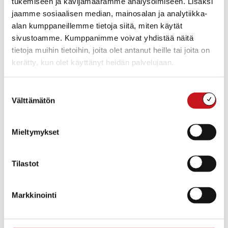
Kohtaamo 13.11.2024
tukemiseen ja kävijämäärämme analysoimiseen. Lisäksi
jaamme sosiaalisen median, mainosalan ja analytiikka-
Rautalammin nuorisovaltuusto sekä nuorisotoimi järjestivät
keskiviikkona 13.11. Kohtaamon eli avoimen
alan kumppaneillemme tietoja siitä, miten käytät
keskustelutilaisuuden nuorten ja päättäjien välille. Paikalle
sivustoamme. Kumppanimme voivat yhdistää näitä
saapui päättäjiä sekä eri tahojen ed...
tietoja muihin tietoihin, joita olet antanut heille tai joita on
kerätty, kun olet käyttänyt heidän palvelujaan.
Suostumuksen
Välttämätön
valinta
Mieltymykset
Tilastot
Markkinointi
ASUMINEN JA YMPÄRISTÖ
,
EHKÄISEVÄ PÄIHDETYÖ
,
HYVINVOINTI
,
KASVATUS JA KOULUTUS
,
NUORISOTYÖ
21.8.2025 — 08:12