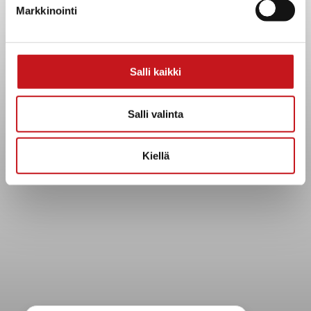
Kuntainfo
Markkinointi
Strategiat, ohjelmat, ohjeet, suunnitelmat, säännöt ja
sopimukset
Asiakirjajulkisuuskuvaus
Salli kaikki
Evästeet
Saavutettavuusseloste
Salli valinta
Tietosuoja
Tietosuojaselosteet
Kiellä
Tietopyyntö
Päätöksenteko ja lähidemokratia
Päätökset, esityslistat & pöytäkirjat
Hallinto
Kunnanhallitus
Kunnanvaltuusto
Lautakunnat