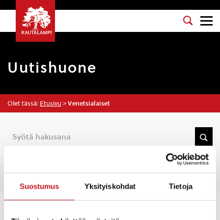
Uutishuone
Olet tässä:
Etusivu
>
Venetsialaiset
Tarkenna hakua
Suostumus
Yksityiskohdat
Tietoja
Kaikki
Uutiset
Blogit
Tarinat