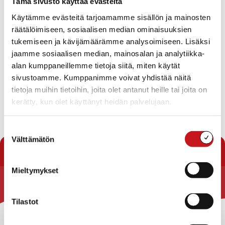
Tämä sivusto käyttää evästeitä
Käytämme evästeitä tarjoamamme sisällön ja mainosten
VENETSIALAISET
räätälöimiseen, sosiaalisen median ominaisuuksien
tukemiseen ja kävijämäärämme analysoimiseen. Lisäksi
jaamme sosiaalisen median, mainosalan ja analytiikka-
KULTTUURI JA VAPAA-AIKA
,
VENETSIALAISET
alan kumppaneillemme tietoja siitä, miten käytät
1.9.2023 — 08:22
sivustoamme. Kumppanimme voivat yhdistää näitä
Viikonloppuna Kerkonkoskella kokoonnuttiin
tietoja muihin tietoihin, joita olet antanut heille tai joita on
juhlimaan Venetsialaisia
kerätty, kun olet käyttänyt heidän palvelujaan.
Pohjois-Savon vuoden kylä valaistiin upeilla valotaideteoksilla
ja uusi Kerkonkoski -kyltti nousi tienvarteen ennen tapahtuman
alkua. Päävastuu kylän valotaideteoksista oli Unna Paanasella.
Suostumuksen
Osa teoksi...
Välttämätön
valinta
Mieltymykset
Rautalammin kunta
Tilastot
Yhteystiedot