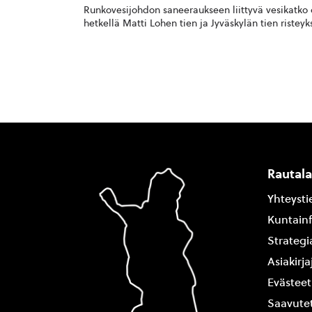
Runkovesijohdon saneeraukseen liittyvä vesikatko on
hetkellä Matti Lohen tien ja Jyväskylän tien risteyk
Rautal
Yhteysti
Kuntain
Strategi
Asiakirj
Evästeet
Saavutet