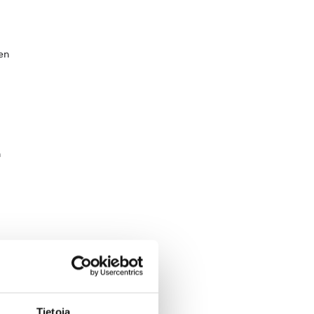
uen
n
Tietoja