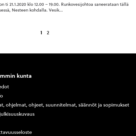
 ti 21.1.2020 klo 12.00 – 19.00. Runkovesijohtoa saneerataan tällä
sessä, Nesteen kohdalla. Vesik...
1
2
ammin kunta
edot
fo
at, ohjelmat, ohjeet, suunnitelmat, säännöt ja sopimukset
ajulkisuuskuvaus
tavuusseloste