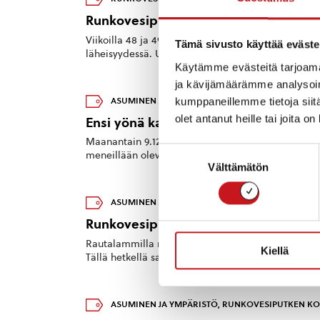
Runkovesiputken korjauksen vaikutus v
Viikoilla 48 ja 49 runkovesiputken saneeraus etenee
Tämä sivusto käyttää eväste
läheisyydessä. Uimalantie Alatien alkupää (Seuraku
Käytämme evästeitä tarjoama
ja kävijämäärämme analysoim
kumppaneillemme tietoja siitä
ASUMINEN JA YMPÄRISTÖ
,
RUNKOVESIPUTKEN KO
olet antanut heille tai joita o
Ensi yönä katkos vedenjakelussa!
Maanantain 9.12. ja tiistain 10.12. välisenä yönä 
Suostumuksen
meneillään olevan runkovesiputken saneeraukseen. K
Välttämätön
valinta
ASUMINEN JA YMPÄRISTÖ
,
RUNKOVESIPUTKEN KO
Runkovesiputken saneeraus haittaa li
Rautalammilla meneillään oleva runkovesiputken sa
Kiellä
Tällä hetkellä saneerauksen liittyviä töitä tehdään J
ASUMINEN JA YMPÄRISTÖ
,
RUNKOVESIPUTKEN KO