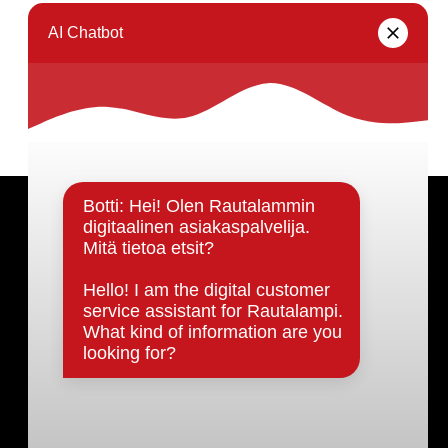
Seuraava sivu →
Päätöksenteko ja lähidemokratia
Päätökset, esityslistat & pöytäkirjat
Hallinto
Kunnanhallitus
Kunnanvaltuusto
Lautakunnat