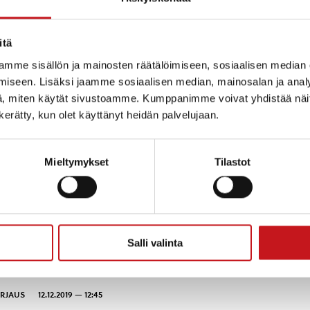
iikoilla 48 ja 49
 ja voi aiheuttaa vesi- ja liikennekatkoja seuraavien paikkojen
itä
nnan keltaisen kirpputorin läheisyy...
mme sisällön ja mainosten räätälöimiseen, sosiaalisen median
iseen. Lisäksi jaamme sosiaalisen median, mainosalan ja analy
, miten käytät sivustoamme. Kumppanimme voivat yhdistää näitä t
RJAUS
9.12.2019 — 09:49
n kerätty, kun olet käyttänyt heidän palvelujaan.
Rautalammin keskustaajamassa on katkos vedenjakelussa. Katkos liittyy
atkos alkaa 9.12. klo 23 ja se...
Mieltymykset
Tilastot
RJAUS
12.12.2019 — 09:11
ikennettä joulukuussa
neeraus voi aiheuttaa häiriöitä liikenteessä vielä joulukuun aikana.
Salli valinta
yväskyläntie 4 (kantatie 69) ...
RJAUS
12.12.2019 — 12:45