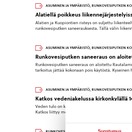
ASUMINEN JA YMPÄRISTÖ
,
RUNKOVESIPUTKEN KO
Alatiellä poikkeus liikennejärjestelyis
Alatien ja Kuopiontien risteys on suljettu liikenteelt
runkovesiputken saneerauksesta. Tällä välin liikenn
ASUMINEN JA YMPÄRISTÖ
,
RUNKOVESIPUTKEN KO
Runkovesiputken saneeraus on aloite
Runkovesiputken saneeraus on aloitettu Rautalamm
tarkoitus jättää kokonaan pois käytöstä. Kyseinen 
ASUMINEN JA YMPÄRISTÖ
,
RUNKOVESIPUTKEN KO
Katkos vedenjakelussa kirkonkylällä 14
Veden tulo on katkaistuna Rautalammin keskustassa t
Katkos liittyy meneillään olevaan runkovesiputken 
Suostumus
RUNKOVESIPUTKEN KORJAUS
22.11.2019 — 06:24