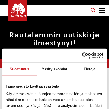
Rautalammin uutiskirje
ilmestynyt!
Olet tässä:
Etusivu
>
Uutiset
>
Rautalammin uutiskirje ilmestynyt!
Suostumus
Yksityiskohdat
Tietoja
Uutiset
Tämä sivusto käyttää evästeitä
ELINVOIMA & TYÖLLISYYS
,
HYVINVOINTI
,
KULTTUURI JA VAPAA-
Käytämme evästeitä tarjoamamme sisällön ja mainosten
AIKA
,
YRITYKSET
,
TIEDOTUS
räätälöimiseen, sosiaalisen median ominaisuuksien
16.8.2024 — 12:56
tukemiseen ja kävijämäärämme analysoimiseen. Lisäksi