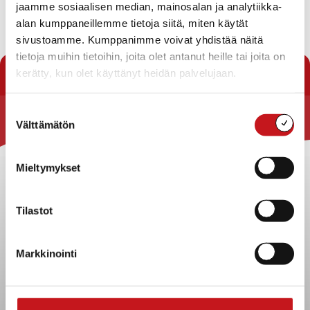
jaamme sosiaalisen median, mainosalan ja analytiikka-
Lue
täältä
tai tilaa kirje sähköpostiisi
täältä
.
alan kumppaneillemme tietoja siitä, miten käytät
sivustoamme. Kumppanimme voivat yhdistää näitä
« Uutishuone
tietoja muihin tietoihin, joita olet antanut heille tai joita on
kerätty, kun olet käyttänyt heidän palvelujaan.
Suostumuksen
Välttämätön
valinta
Rautalammin kunta
Yhteystiedot
Mieltymykset
Kuntainfo
Strategiat, ohjelmat, ohjeet, suunnitelmat, säännöt ja
sopimukset
Tilastot
Asiakirjajulkisuuskuvaus
Evästeet
Markkinointi
Saavutettavuusseloste
Tietosuoja