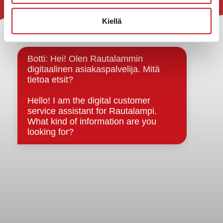
Rautalammin kunta
Kiellä
Yhteystiedot
Kuntainfo
Strategiat, ohjelmat, ohjeet, suunnitelmat, säännöt ja
sopimukset
Asiakirjajulkisuuskuvaus
Evästeet
Saavutettavuusseloste
Tietosuoja
Tietosuojaselosteet
Tietopyyntö
Päätöksenteko ja lähidemokratia
Päätökset, esityslistat & pöytäkirjat
Hallinto