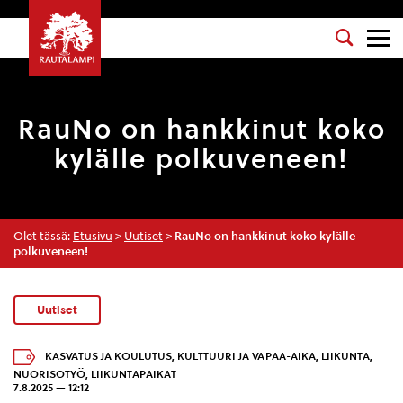
RauNo on hankkinut koko
kylälle polkuveneen!
Olet tässä:
Etusivu
>
Uutiset
>
RauNo on hankkinut koko kylälle
polkuveneen!
Uutiset
KASVATUS JA KOULUTUS
,
KULTTUURI JA VAPAA-AIKA
,
LIIKUNTA
,
NUORISOTYÖ
,
LIIKUNTAPAIKAT
7.8.2025 — 12:12