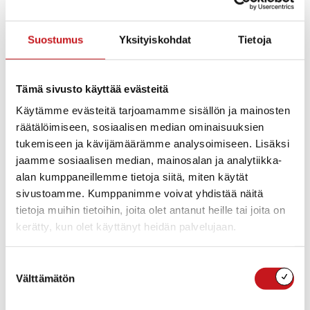
3.4.2023 — 09:29
Torstaina 6.4. asiakaspalvelu palvelee klo 10 – 15.
Suostumus
Yksityiskohdat
Tietoja
Asiakaspalvelu on suljettuna 7.4. – 10.4.
Omatoimikirjasto on avoinna 6.4. – 10.4. klo 7 – 18.
Iloista pääsiäistä!
Tämä sivusto käyttää evästeitä
Käytämme evästeitä tarjoamamme sisällön ja mainosten
Kysy lisää:
räätälöimiseen, sosiaalisen median ominaisuuksien
tukemiseen ja kävijämäärämme analysoimiseen. Lisäksi
jaamme sosiaalisen median, mainosalan ja analytiikka-
Rautalammin kirjasto
alan kumppaneillemme tietoja siitä, miten käytät
Rautalammin kirjasto
sivustoamme. Kumppanimme voivat yhdistää näitä
040 164 3000
tietoja muihin tietoihin, joita olet antanut heille tai joita on
rautalammin.kirjasto@rautalampi.fi
kerätty, kun olet käyttänyt heidän palvelujaan.
Yksikkö
Kirjasto
Suostumuksen
Toimipaikka
Välttämätön
Rautalammin kunnankirjasto
valinta
Rautalammintie 4
77700 RAUTALAMPI