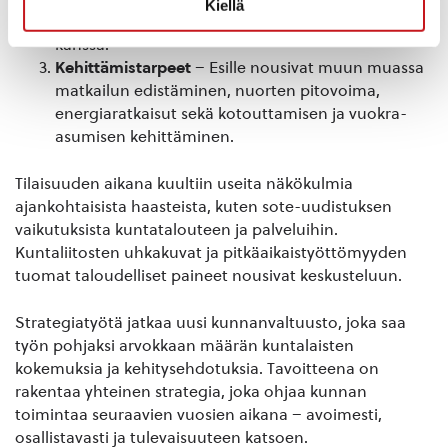
Kiellä
sekä kasvokkaista kohtaamista viranhaltijoiden
kanssa.
Kehittämistarpeet
– Esille nousivat muun muassa
matkailun edistäminen, nuorten pitovoima,
energiaratkaisut sekä kotouttamisen ja vuokra-
asumisen kehittäminen.
Tilaisuuden aikana kuultiin useita näkökulmia
ajankohtaisista haasteista, kuten sote-uudistuksen
vaikutuksista kuntatalouteen ja palveluihin.
Kuntaliitosten uhkakuvat ja pitkäaikaistyöttömyyden
tuomat taloudelliset paineet nousivat keskusteluun.
Strategiatyötä jatkaa uusi kunnanvaltuusto, joka saa
työn pohjaksi arvokkaan määrän kuntalaisten
kokemuksia ja kehitysehdotuksia. Tavoitteena on
rakentaa yhteinen strategia, joka ohjaa kunnan
toimintaa seuraavien vuosien aikana – avoimesti,
osallistavasti ja tulevaisuuteen katsoen.