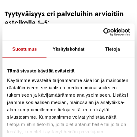
Tyytyväisyys eri palveluihin arvioitiin
asteikolla 1–5:
Liikunta- ja kulttuuripalvelut: 3,7
Koulutuspalvelut: 3,3
Suostumus
Yksityiskohdat
Tietoja
Hallinnolliset palvelut: 3,0
Tekninen toimi: 2,6
Tämä sivusto käyttää evästeitä
Kehittämisen kärkiä ovat muun
Käytämme evästeitä tarjoamamme sisällön ja mainosten
muassa:
räätälöimiseen, sosiaalisen median ominaisuuksien
tukemiseen ja kävijämäärämme analysoimiseen. Lisäksi
Päätöksenteon avoimuus ja tiedottamisen
jaamme sosiaalisen median, mainosalan ja analytiikka-
parantaminen
alan kumppaneillemme tietoja siitä, miten käytät
Palveluiden säilyminen ja tasapuolisuus erityisesti
sivustoamme. Kumppanimme voivat yhdistää näitä
terveydenhuollossa
tietoja muihin tietoihin, joita olet antanut heille tai joita on
Kuntamarkkinoinnin ja matkailun kehittäminen
kerätty, kun olet käyttänyt heidän palvelujaan.
Vapaa-ajan asukkaiden parempi huomiointi