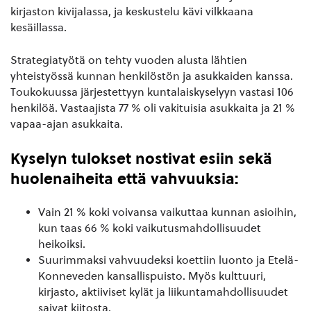
kirjaston kivijalassa, ja keskustelu kävi vilkkaana
kesäillassa.
Strategiatyötä on tehty vuoden alusta lähtien
yhteistyössä kunnan henkilöstön ja asukkaiden kanssa.
Toukokuussa järjestettyyn kuntalaiskyselyyn vastasi 106
henkilöä. Vastaajista 77 % oli vakituisia asukkaita ja 21 %
vapaa-ajan asukkaita.
Kyselyn tulokset nostivat esiin sekä
huolenaiheita että vahvuuksia:
Vain 21 % koki voivansa vaikuttaa kunnan asioihin,
kun taas 66 % koki vaikutusmahdollisuudet
heikoiksi.
Suurimmaksi vahvuudeksi koettiin luonto ja Etelä-
Konneveden kansallispuisto. Myös kulttuuri,
kirjasto, aktiiviset kylät ja liikuntamahdollisuudet
saivat kiitosta.