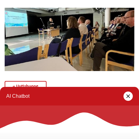
« Uutishuone
Rautalammin kunta
Yhteystiedot