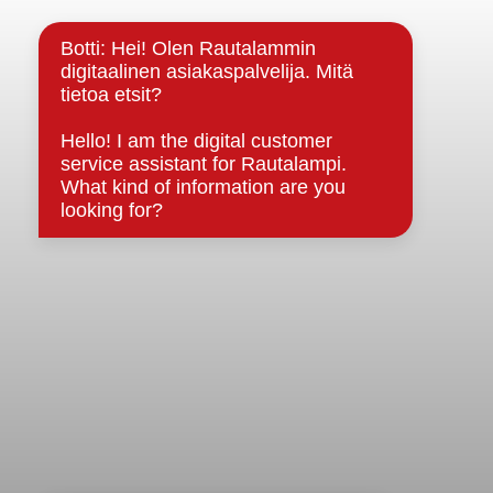
Kuntainfo
Strategiat, ohjelmat, ohjeet, suunnitelmat, säännöt ja
sopimukset
Asiakirjajulkisuuskuvaus
Evästeet
Saavutettavuusseloste
Tietosuoja
Tietosuojaselosteet
Tietopyyntö
Päätöksenteko ja lähidemokratia
Päätökset, esityslistat & pöytäkirjat
Hallinto
Kunnanhallitus
Kunnanvaltuusto
Lautakunnat