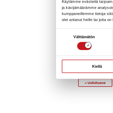
Rautalammi
Käytämme evästeitä tarjoama
ja kävijämäärämme analysoim
Rautalammin k
040 164 3000
kumppaneillemme tietoja siitä
rautalammin.kir
olet antanut heille tai joita o
Yksikkö
Kirjasto
Suostumuksen
Välttämätön
valinta
Toimipaikka
Rautalammin ku
Rautalammintie
77700 RAUTAL
Kiellä
« Uutishuone