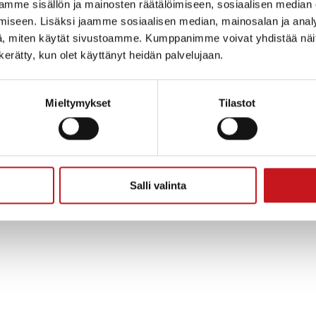
n kirjasto
mme sisällön ja mainosten räätälöimiseen, sosiaalisen median
iseen. Lisäksi jaamme sosiaalisen median, mainosalan ja analy
irjasto
, miten käytät sivustoamme. Kumppanimme voivat yhdistää näitä t
jasto@rautalampi.fi
n kerätty, kun olet käyttänyt heidän palvelujaan.
Mieltymykset
Tilastot
nnankirjasto
 4
AMPI
Salli valinta