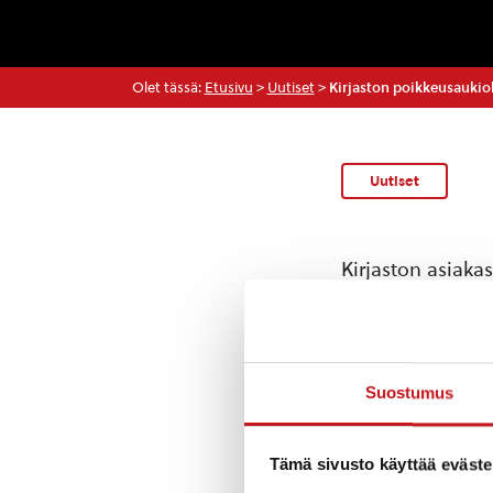
Olet tässä:
Etusivu
>
Uutiset
>
Kirjaston poikkeusaukiol
Uutiset
Kirjaston asiakas
sulkeutuu torstain
Kysy lisää
Suostumus
Tämä sivusto käyttää eväste