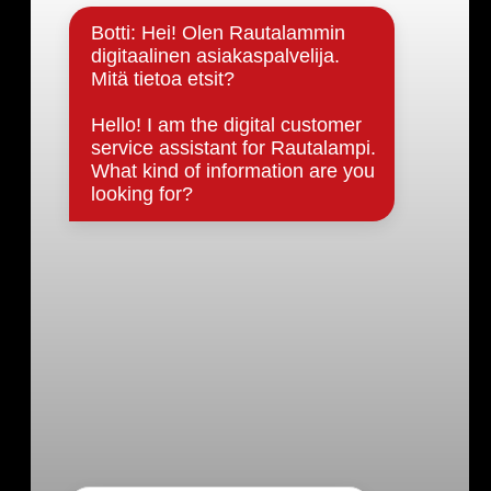
Päätöksenteko ja lähidemokratia
Päätökset, esityslistat & pöytäkirjat
Hallinto
Kunnanhallitus
Kunnanvaltuusto
Lautakunnat