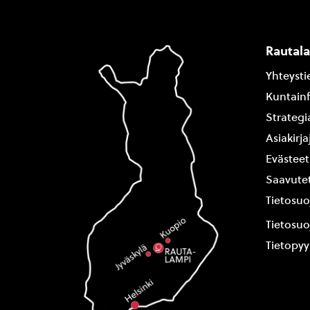
Rautal
Yhteysti
Kuntain
Strategi
Asiakirj
Evästeet
Saavutet
Tietosuo
Tietosuo
Tietopy