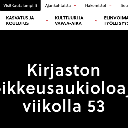
VisitRautalampi.fi
Ajankohtaista
Hakemistot
Seu
KASVATUS JA
KULTTUURI JA
ELINVOIMA
KOULUTUS
VAPAA-AIKA
TYÖLLISYY
Kirjaston
ikkeusaukioloa
viikolla 53