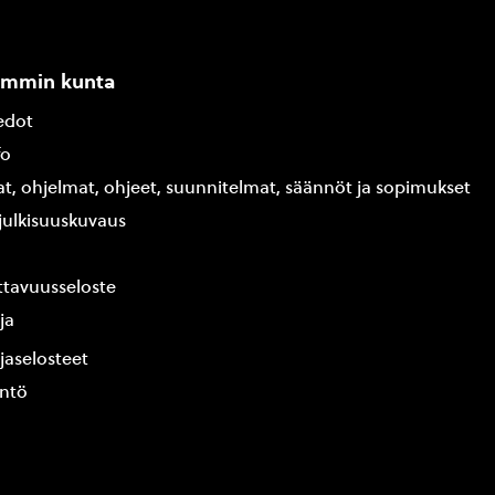
ammin kunta
edot
fo
at, ohjelmat, ohjeet, suunnitelmat, säännöt ja sopimukset
ajulkisuuskuvaus
tavuusseloste
ja
jaselosteet
yntö