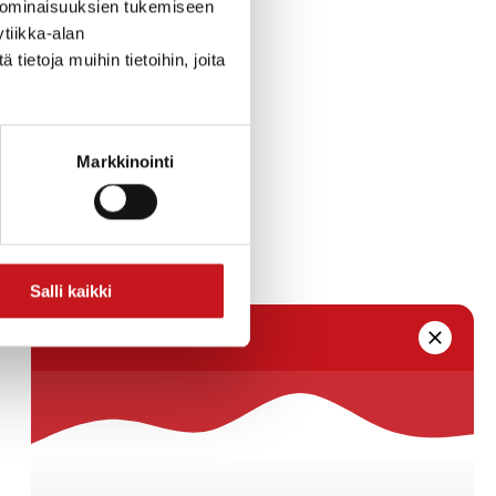
 ominaisuuksien tukemiseen
tiikka-alan
ietoja muihin tietoihin, joita
Markkinointi
Salli kaikki