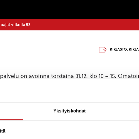
oajat viikolla 53
KIRJASTO
,
KIRJ
palvelu on avoinna torstaina 31.12. klo 10 – 15. Omatoi
a 31.12. klo 18. 1.1. – 3.1. kirjasto on kiinni.
:
Yksityiskohdat
itä