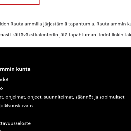
oiden Rautalammilla järjestämiä tapahtumia. Rautalammin kun
si lisättäväksi kalenteriin jätä tapahtuman tiedot linkin ta
ammin kunta
edot
fo
at, ohjelmat, ohjeet, suunnitelmat, säännöt ja sopimukset
ajulkisuuskuvaus
tavuusseloste