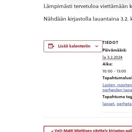
Lämpimästi tervetuloa viettämään 
Nähdään kirjastolla lauantaina 3.2. k
TIEDOT
Lisää kalenteriin
Päivämäärä:
la 3.2.2024
Aika:
10:00 - 13:00
Tapahtumaluo
Lasten, nuorten
perheiden tap
Tapahtuma tag
lapset
,
perhet
«
Veli-Matti Miettisen näyttely kirjaston galle