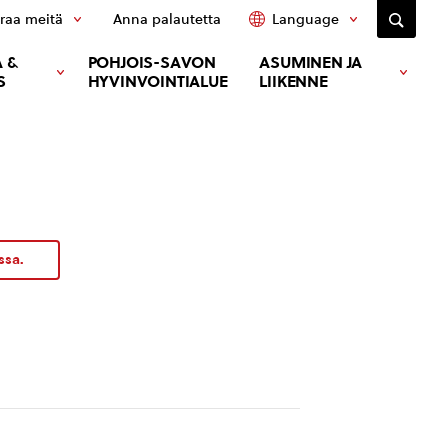
raa meitä
Anna palautetta
Language
 &
POHJOIS-SAVON
ASUMINEN JA
S
HYVINVOINTIALUE
LIIKENNE
ssa.