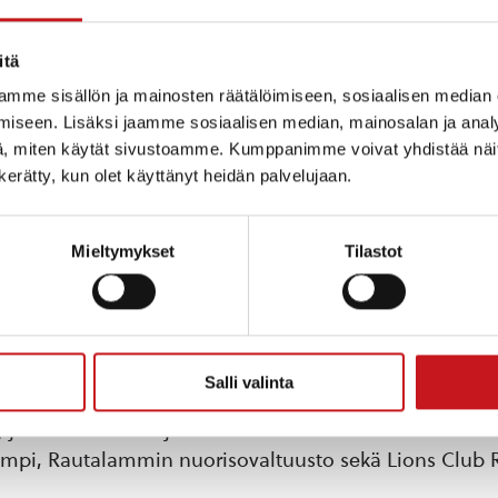
itä
apsiperheille suunnattu Talvirieha -tapahtuma järjest
mme sisällön ja mainosten räätälöimiseen, sosiaalisen median
iseen. Lisäksi jaamme sosiaalisen median, mainosalan ja analy
, miten käytät sivustoamme. Kumppanimme voivat yhdistää näitä t
uteen ja ohjelmassa on paljon erilaisia työpisteitä, jo
n kerätty, kun olet käyttänyt heidän palvelujaan.
tte esimerkiksi askartelemaan, nauttimaan satuhetkis
uta!
Mieltymykset
Tilastot
ös vierailla Talviriehanallen kahviossa, jossa on tarjo
y, jossa on esillä lasten tekemiä taideteoksia. Taidet
Salli valinta
 jossa mukana kirjaston lisäksi ovat
Rautalammin seu
ampi
,
Rautalammin nuorisovaltuusto
sekä Lions Club 