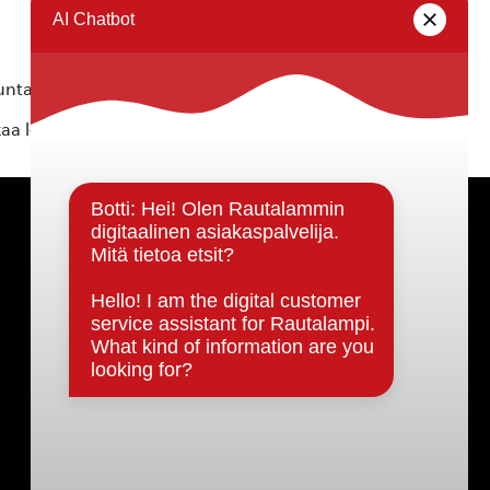
ta ei vastaa tietojen oikeellisuudesta.
kaa löytyvällä
lomakkeella
.
Päätöksenteko ja lähidemokratia
Päätökset, esityslistat & pöytäkirjat
Hallinto
Kunnanhallitus
Kunnanvaltuusto
Lautakunnat