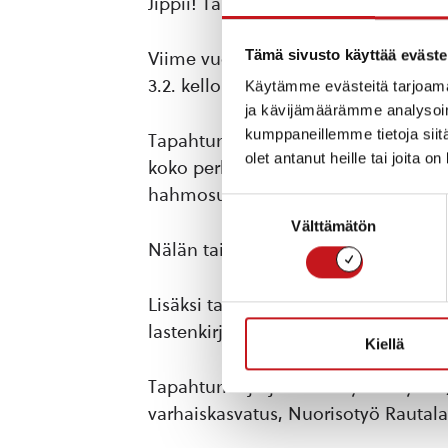
Jippii! Talvirieha on täällä taas
Tämä sivusto käyttää eväste
Viime vuonna huippusuosion saanut l
3.2. kello 10-13.
Käytämme evästeitä tarjoama
ja kävijämäärämme analysoim
kumppaneillemme tietoja siitä
Tapahtuma pohjautuu lastenkirjallisu
olet antanut heille tai joita o
koko perheelle. Tapahtumassa pääse
hahmosuunnistamaan ja paljon mu
Suostumuksen
Välttämätön
valinta
Nälän tai janon yllättäessä voitte my
Lisäksi tapahtumassa on taidenäyttel
lastenkirjallisuus.
Kiellä
Tapahtuma järjestetään yhteistyönä,
varhaiskasvatus
,
Nuorisotyö Rautal