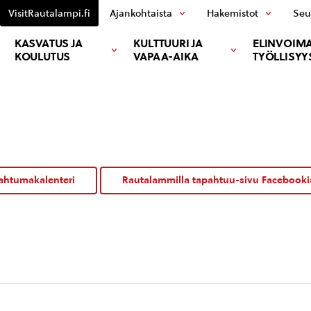
VisitRautalampi.fi
Ajankohtaista
Hakemistot
Seu
KASVATUS JA
KULTTUURI JA
ELINVOIMA
KOULUTUS
VAPAA-AIKA
TYÖLLISYY
ahtumakalenteri
Rautalammilla tapahtuu-sivu Facebooki