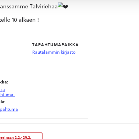
kanssamme Talviriehaa
ello 10 alkaen !
TAPAHTUMAPAIKKA
Rautalammin kirjasto
kka:
 ja
ahtumat
ia:
apahtuma
riassa 2.2.-29.2.