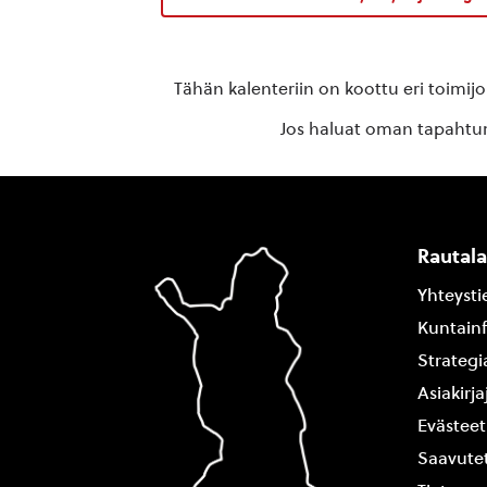
Tähän kalenteriin on koottu eri toimij
Jos haluat oman tapahtuma
Rautal
Yhteysti
Kuntain
Strategi
Asiakirj
Evästeet
Saavutet