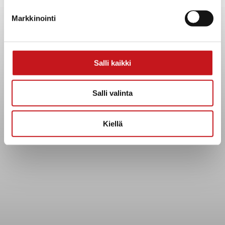
Yhteystiedot
Markkinointi
Kuntainfo
Strategiat, ohjelmat, ohjeet, suunnitelmat, säännöt ja
sopimukset
Asiakirjajulkisuuskuvaus
Salli kaikki
Evästeet
Saavutettavuusseloste
Salli valinta
Tietosuoja
Kiellä
Tietosuojaselosteet
Tietopyyntö
Päätöksenteko ja lähidemokratia
Päätökset, esityslistat & pöytäkirjat
Hallinto
Kunnanhallitus
Kunnanvaltuusto