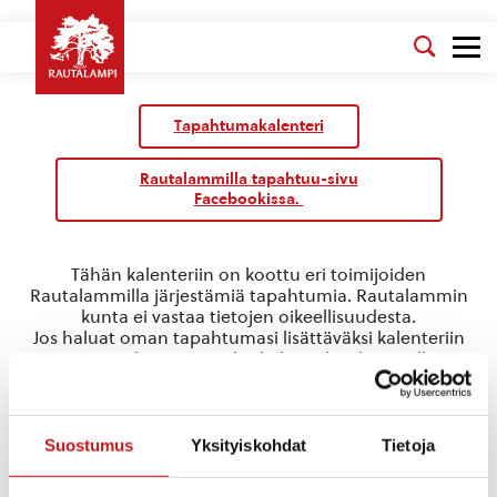
Tapahtumakalenteri
Rautalammilla tapahtuu-sivu
Facebookissa.
Tähän kalenteriin on koottu eri toimijoiden
Rautalammilla järjestämiä tapahtumia. Rautalammin
kunta ei vastaa tietojen oikeellisuudesta.
Jos haluat oman tapahtumasi lisättäväksi kalenteriin
jätä tapahtuman tiedot linkin takaa löytyvällä
lomakkeella
.
perhetapahtuma
Suostumus
Yksityiskohdat
Tietoja
Tapahtumat
perhetapahtuma