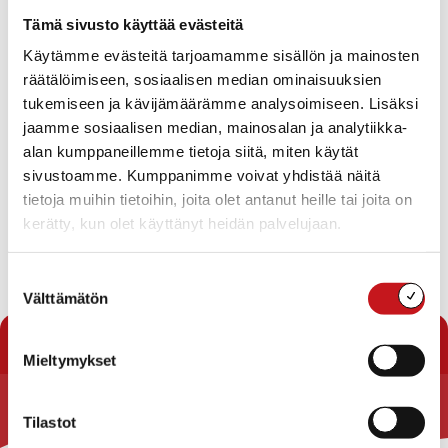
Tapahtumat
Tämä sivusto käyttää evästeitä
Ei tuloksia.
Käytämme evästeitä tarjoamamme sisällön ja mainosten
Notice
räätälöimiseen, sosiaalisen median ominaisuuksien
Tapahtuma
Ta
Tuleva
tukemiseen ja kävijämäärämme analysoimiseen. Lisäksi
Etsi
Lista
Etsi
Show
jaamme sosiaalisen median, mainosalan ja analytiikka-
Vie
Valitse
Filters
päivä.
alan kumppaneillemme tietoja siitä, miten käytät
aja
Nav
Tänään
Seuraavat
sivustoamme. Kumppanimme voivat yhdistää näitä
Tapahtumat
Edelliset
Näkymät
Tapahtu
tietoja muihin tietoihin, joita olet antanut heille tai joita on
navigointi
kerätty, kun olet käyttänyt heidän palvelujaan.
Tilaa kalenteriin
Suostumuksen
Välttämätön
valinta
Mieltymykset
Tilastot
Rautalammin kunta