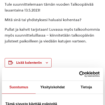
Tule suunnittelemaan tämän vuoden Talkoopäivää
lauantaina 13.5.2023!
Mitä sinä tai yhdistyksesi haluaisi kohentaa?
Pullat ja kahvit tarjotaan! Luvassa myös talkoohommia
myös suunnitteluillassa – kiinnitetään talkoopäivän
julisteet paikoilleen ja viedään katujen varteen.
Lisää kalenteriin
TIEDOT
JÄRJESTÄJÄ
Suostumus
Yksityiskohdat
Tietoja
Talkoopäivän
Päivämäärä:
vapaaehtoiset tekijät
ke 3.5.2023
Aika:
Tämä sivusto käyttää evästeitä