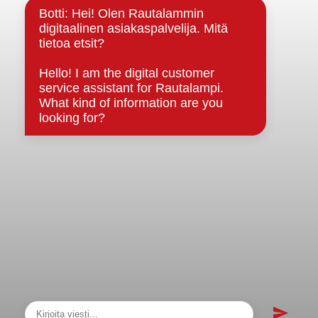
Strategiat, ohjelmat, ohjeet, suunnitelmat, säännöt ja
sopimukset
Asiakirjajulkisuuskuvaus
Evästeet
Saavutettavuusseloste
Tietosuoja
Tietosuojaselosteet
Tietopyyntö
Päätöksenteko ja lähidemokratia
Päätökset, esityslistat & pöytäkirjat
Hallinto
Kunnanhallitus
Kunnanvaltuusto
Lautakunnat