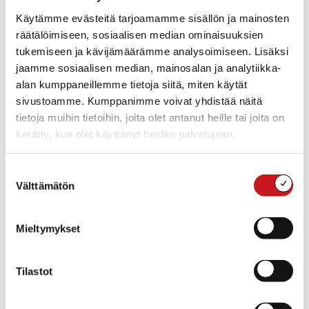
18:00 - 19:00
Tapahtumaluokka:
Käytämme evästeitä tarjoamamme sisällön ja mainosten
Muut tapahtumat
räätälöimiseen, sosiaalisen median ominaisuuksien
tukemiseen ja kävijämäärämme analysoimiseen. Lisäksi
jaamme sosiaalisen median, mainosalan ja analytiikka-
alan kumppaneillemme tietoja siitä, miten käytät
sivustoamme. Kumppanimme voivat yhdistää näitä
tietoja muihin tietoihin, joita olet antanut heille tai joita on
kerätty, kun olet käyttänyt heidän palvelujaan.
Suostumuksen
Välttämätön
valinta
Mieltymykset
TAPAHTUMAPAIKKA
Rautalammin kunnanvirasto
Tilastot
Rautalampi
,
77700
Suomi
+ Google Map