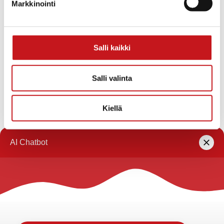
Markkinointi
«
Oletko kiinnostunut hoiva-
Eskareiden
avustajakoulutuksesta?
kevätnäyttely
kirjastolla
»
Salli kaikki
Tähän kalenteriin on koottu eri toimijoiden
Rautalammilla järjestämiä tapahtumia. Rautalammin
Salli valinta
kunta ei vastaa tietojen oikeellisuudesta.
Kiellä
Jos haluat oman tapahtumasi lisättäväksi kalenteriin
jätä tapahtuman tiedot linkin takaa löytyvällä
lomakkeella
.
Rautalammin kunta
Yhteystiedot
Kuntainfo