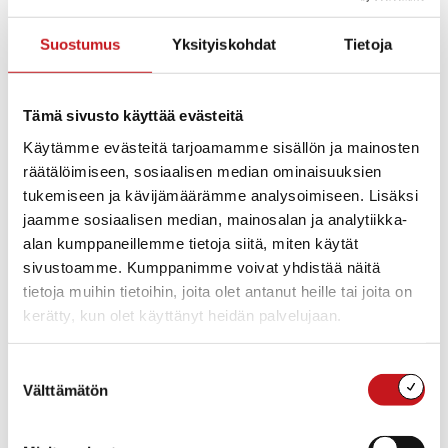
Suostumus
Yksityiskohdat
Tietoja
Tämä sivusto käyttää evästeitä
Käytämme evästeitä tarjoamamme sisällön ja mainosten
Kirjaston Galleriassa esillä Minieskareiden,
räätälöimiseen, sosiaalisen median ominaisuuksien
Metsäeskareiden ja Kerkon eskareiden tekemiä töitä
tukemiseen ja kävijämäärämme analysoimiseen. Lisäksi
kuluneen lukuvuoden ajalta. Tervetuloa tutustumaan
jaamme sosiaalisen median, mainosalan ja analytiikka-
kirjaston aukioloaikoina: ma klo 13 – 19, ti – pe klo 10 –
alan kumppaneillemme tietoja siitä, miten käytät
15
sivustoamme. Kumppanimme voivat yhdistää näitä
tietoja muihin tietoihin, joita olet antanut heille tai joita on
kerätty, kun olet käyttänyt heidän palvelujaan.
Lisää kalenteriin
Suostumuksen
Välttämätön
valinta
TIEDOT