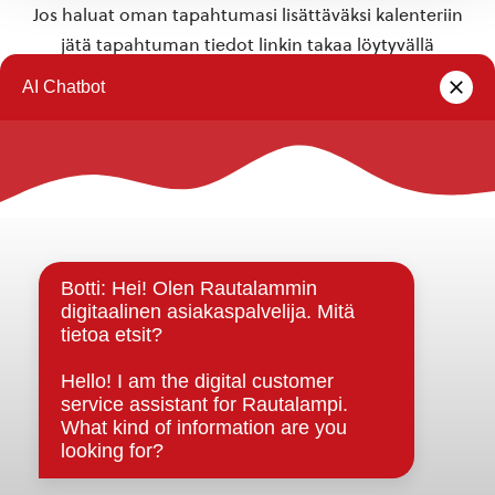
Jos haluat oman tapahtumasi lisättäväksi kalenteriin
jätä tapahtuman tiedot linkin takaa löytyvällä
lomakkeella
.
Rautalammin kunta
Yhteystiedot
Kuntainfo
Strategiat, ohjelmat, ohjeet, suunnitelmat, säännöt ja
sopimukset
Asiakirjajulkisuuskuvaus
Evästeet
Saavutettavuusseloste
Tietosuoja
Tietosuojaselosteet