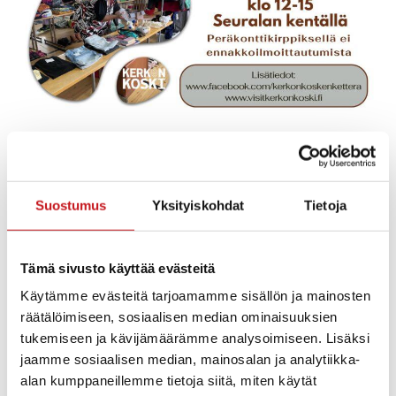
Toisen roska on toisen aarre. Tule siis myymään
ylimääräiset tavarasi Ketterän järjestämällä
peräkonttikirppiksellä kahtena kesäsunnuntaina.
Suostumus
Yksityiskohdat
Tietoja
Peräkonttikirppikset su 30.6. ja 7.7. klo 12-15
Seuralan kentällä.
Tämä sivusto käyttää evästeitä
Paikkamaksu 5€.
Ei ennakkoilmoittautumista.
Käytämme evästeitä tarjoamamme sisällön ja mainosten
räätälöimiseen, sosiaalisen median ominaisuuksien
Samaan aikaan Seuralassa kesäkirppis ja Ketterän
tukemiseen ja kävijämäärämme analysoimiseen. Lisäksi
kahvio. Kahviossa leipuri-kondiittoriopiskelijan
jaamme sosiaalisen median, mainosalan ja analytiikka-
valmistamia leivonnaisia.
alan kumppaneillemme tietoja siitä, miten käytät