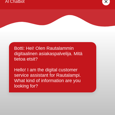
Rautalammin kunta
Yhteystiedot
Kuntainfo
Strategiat, ohjelmat, ohjeet, suunnitelmat, säännöt ja
sopimukset
Asiakirjajulkisuuskuvaus
Evästeet
Saavutettavuusseloste
Tietosuoja
Tietosuojaselosteet
Tietopyyntö
Päätöksenteko ja lähidemokratia