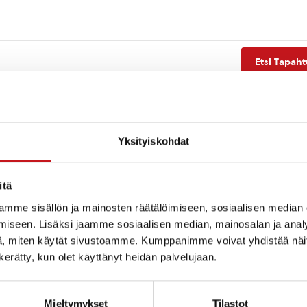
Etsi Tapah
Yksityiskohdat
Ei tuloksia.
Notice
itä
mme sisällön ja mainosten räätälöimiseen, sosiaalisen median
iseen. Lisäksi jaamme sosiaalisen median, mainosalan ja analy
, miten käytät sivustoamme. Kumppanimme voivat yhdistää näitä t
n kerätty, kun olet käyttänyt heidän palvelujaan.
Mieltymykset
Tilastot