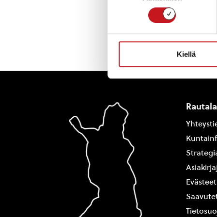
Kiellä
Rautal
Yhteysti
Kuntain
Strategi
Asiakirj
Evästeet
Saavutet
Tietosuo