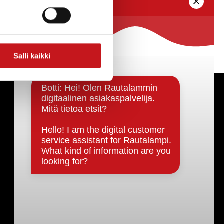
Salli kaikki
Päätöksenteko ja lähidemokratia
Päätökset, esityslistat & pöytäkirjat
Hallinto
Kunnanhallitus
Kunnanvaltuusto
Lautakunnat