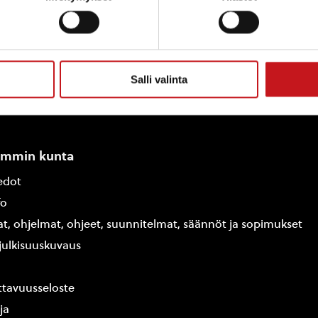
Salli valinta
ammin kunta
edot
fo
at, ohjelmat, ohjeet, suunnitelmat, säännöt ja sopimukset
ajulkisuuskuvaus
tavuusseloste
ja