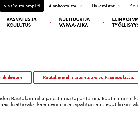
VisitRautalampi.fi
Ajankohtaista
Hakemistot
Seu
KASVATUS JA
KULTTUURI JA
ELINVOIMA
KOULUTUS
VAPAA-AIKA
TYÖLLISYY
akalenteri
Rautalammilla tapahtuu-sivu Facebookissa.
oiden Rautalammilla järjestämiä tapahtumia. Rautalammin kun
si lisättäväksi kalenteriin jätä tapahtuman tiedot linkin ta