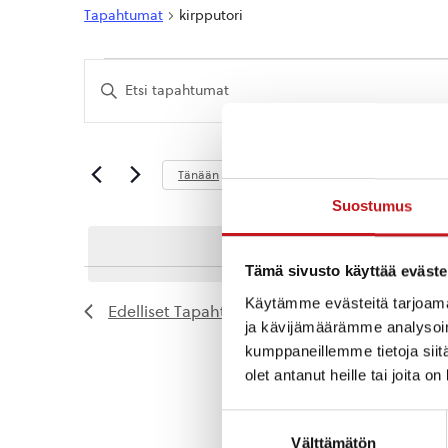
Tapahtumat
kirpputori
Tapahtumat
Tapahtumat
Syötä
Etsi
hakusana.
Etsi
aja
Tapahtumat
hakusanalla.
Näkymät
Tuleva
Tänään
navigointi
Valitse
Suostumus
päivä.
Tämä sivusto käyttää eväste
Käytämme evästeitä tarjoama
Edelliset
Tapahtumat
ja kävijämäärämme analysoim
kumppaneillemme tietoja siitä
olet antanut heille tai joita o
Suostumuksen
Välttämätön
valinta