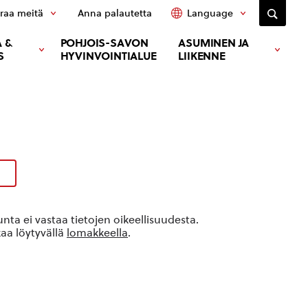
raa meitä
Anna palautetta
Language
 &
POHJOIS-SAVON
ASUMINEN JA
S
HYVINVOINTIALUE
LIIKENNE
ta ei vastaa tietojen oikeellisuudesta.
kaa löytyvällä
lomakkeella
.