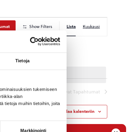
Tapahtuma
tumat
Show Filters
Lista
Kuukausi
Views
Navigation
Tietoja
 ominaisuuksien tukemiseen
Seuraavat
Tapahtumat
tiikka-alan
ietoja muihin tietoihin, joita
Tilaa kalenteriin
Markkinointi