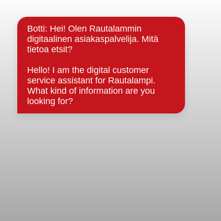
Kuntainfo
Strategiat, ohjelmat, ohjeet, suunnitelmat, säännöt ja
sopimukset
Asiakirjajulkisuuskuvaus
Evästeet
Saavutettavuusseloste
Tietosuoja
Tietosuojaselosteet
Tietopyyntö
Päätöksenteko ja lähidemokratia
Päätökset, esityslistat & pöytäkirjat
Hallinto
Kunnanhallitus
Kunnanvaltuusto