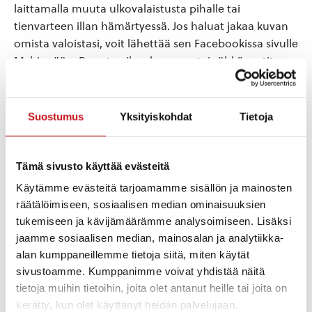
laittamalla muuta ulkovalaistusta pihalle tai
tienvarteen illan hämärtyessä. Jos haluat jakaa kuvan
omista valoistasi, voit lähettää sen Facebookissa sivulle
Myhinpää – Parasta aikaa korvessa tai sähköpostitse
kyläyhdistyksen tiedottajalle:
tiedottaja.myhinpaa@gmail.com
Suostumus
Yksityiskohdat
Tietoja
Tervetuloa rauhoittumaan Myhinpään pimeyteen ja
bongailemaan myös valonpilkahduksia!
Tämä sivusto käyttää evästeitä
Käytämme evästeitä tarjoamamme sisällön ja mainosten
räätälöimiseen, sosiaalisen median ominaisuuksien
Lisää kalenteriin
tukemiseen ja kävijämäärämme analysoimiseen. Lisäksi
jaamme sosiaalisen median, mainosalan ja analytiikka-
alan kumppaneillemme tietoja siitä, miten käytät
TIEDOT
sivustoamme. Kumppanimme voivat yhdistää näitä
Päivämäärä:
tietoja muihin tietoihin, joita olet antanut heille tai joita on
la 20.12.2025
kerätty, kun olet käyttänyt heidän palvelujaan.