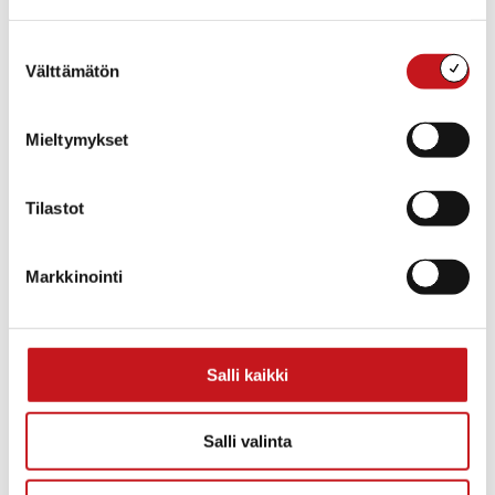
Aika:
15:00 - 20:00
Suostumuksen
Tapahtuma tagia:
Välttämätön
valinta
koko kylän joulukalenteri
,
kylätapahtuma
,
Myhinpää
Mieltymykset
Tilastot
Markkinointi
Salli kaikki
TAPAHTUMAPAIKKA
Salli valinta
Rautalampi
Rautalammintie 4