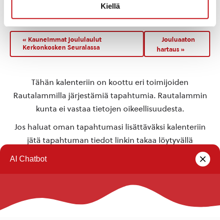
Kiellä
Rautalampi
,
Pohjois-Savo
77700
Suomi
+ Google Map
«
Kauneimmat joululaulut
Jouluaaton
Kerkonkosken Seuralassa
hartaus
»
Tähän kalenteriin on koottu eri toimijoiden
Rautalammilla järjestämiä tapahtumia. Rautalammin
kunta ei vastaa tietojen oikeellisuudesta.
Jos haluat oman tapahtumasi lisättäväksi kalenteriin
jätä tapahtuman tiedot linkin takaa löytyvällä
lomakkeella
.
Rautalammin kunta
Yhteystiedot