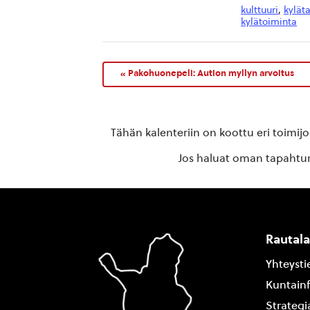
kulttuuri
,
kylät
kylätoiminta
«
Pakohuonepeli: Aution myllyn arvoitus
Tähän kalenteriin on koottu eri toimij
Jos haluat oman tapahtuma
Rautal
Yhteysti
Kuntain
Strategi