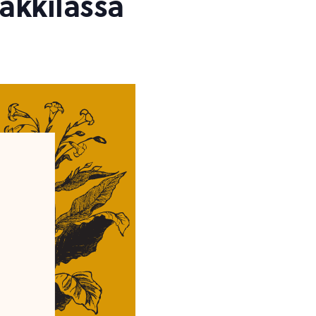
äkkilässä