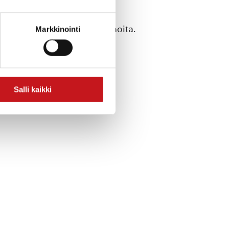
siikkia, runoja ja kylätarinoita.
Markkinointi
e 360, Myhinpää.
Salli kaikki