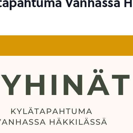
ätapahtuma Vanhassa H