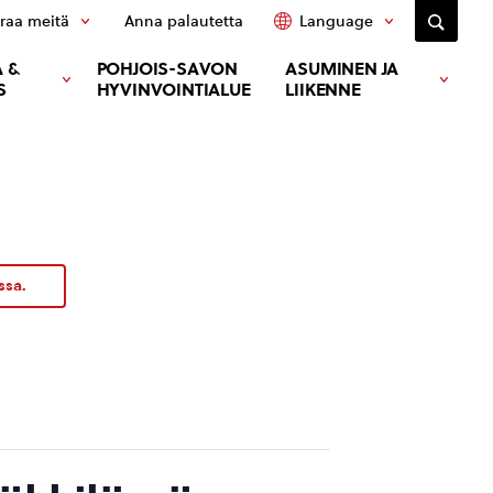
raa meitä
Anna palautetta
Language
 &
POHJOIS-SAVON
ASUMINEN JA
S
HYVINVOINTIALUE
LIIKENNE
ssa.