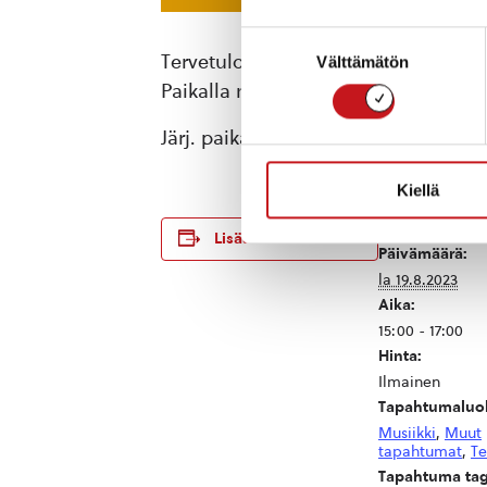
Suostumuksen
Tervetuloa historialliseen Vanhan Hä
Välttämätön
valinta
Paikalla myös Janoisen Karhun munk
Järj. paikalliset asukkaat, mukana 
Kiellä
TIEDOT
Lisää kalenteriin
Päivämäärä:
la 19.8.2023
Aika:
15:00 - 17:00
Hinta:
Ilmainen
Tapahtumaluok
Musiikki
,
Muut
tapahtumat
,
Te
Tapahtuma tag