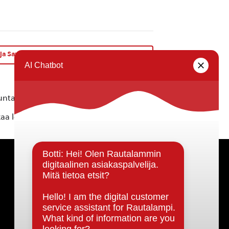
ja Savon Marttojen kirkkopyhä su 20.8.2023
»
ta ei vastaa tietojen oikeellisuudesta.
kaa löytyvällä
lomakkeella
.
Päätöksenteko ja lähidemokratia
Päätökset, esityslistat & pöytäkirjat
Hallinto
Kunnanhallitus