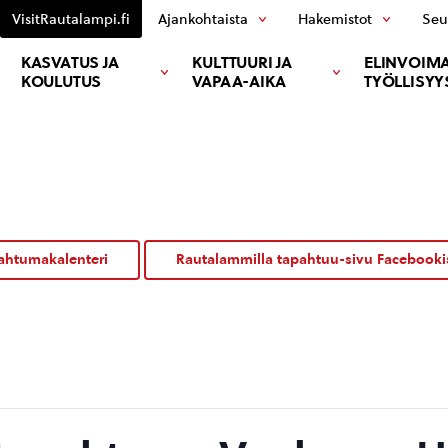
VisitRautalampi.fi
Ajankohtaista
Hakemistot
Seu
KASVATUS JA
KULTTUURI JA
ELINVOIMA
KOULUTUS
VAPAA-AIKA
TYÖLLISYY
ahtumakalenteri
Rautalammilla tapahtuu-sivu Facebooki