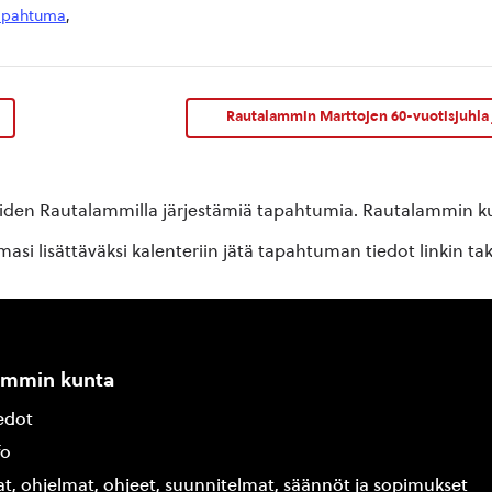
apahtuma
,
Rautalammin Marttojen 60-vuotisjuhla 
oiden Rautalammilla järjestämiä tapahtumia. Rautalammin kun
si lisättäväksi kalenteriin jätä tapahtuman tiedot linkin ta
ammin kunta
edot
fo
at, ohjelmat, ohjeet, suunnitelmat, säännöt ja sopimukset