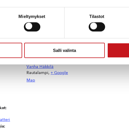
kkilän tupaan lauantaina 19.8. klo 15-17. Ohjelmassa mu
Mieltymykset
Tilastot
kikahvio (varaa käteistä mukaan). Osoite Häkkilänti
myös Kyläraittien taidemuseo -hanke.
Salli valinta
TAPAHTUMAPAIKKA
Vanha Häkkilä
Rautalampi
,
+ Google
Map
at:
atteri
ia: