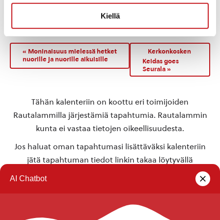
TAPAHTUMAPAIKKA
Kiellä
Kerkonkosken Seurala
«
Moninaisuus mielessä hetket
Kerkonkosken
nuorille ja nuorille aikuisille
Keidas goes
Seurala
»
Tähän kalenteriin on koottu eri toimijoiden
Rautalammilla järjestämiä tapahtumia. Rautalammin
kunta ei vastaa tietojen oikeellisuudesta.
Jos haluat oman tapahtumasi lisättäväksi kalenteriin
jätä tapahtuman tiedot linkin takaa löytyvällä
lomakkeella
.
Rautalammin kunta