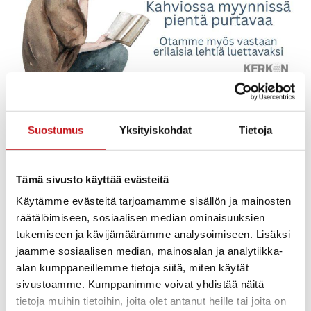
Lehtikahvila Seuralassa keskiviikkoisin 18.3.-29.4. klo 17
Suostumus
Yksityiskohdat
Tietoja
– 19
Tervetuloa lukemaan lehtiä kahvikupposen äärellä tai
Tämä sivusto käyttää evästeitä
vaikka vaan tapaamaan tuttavia. Kerkonkosken
koululaisten tekemiä vanhoja lehtiä myös luettavissa.
Käytämme evästeitä tarjoamamme sisällön ja mainosten
Kahviossa myynnissä pientä purtavaa.
räätälöimiseen, sosiaalisen median ominaisuuksien
tukemiseen ja kävijämäärämme analysoimiseen. Lisäksi
Järjestäjä Kerkonkosken Ketterä
jaamme sosiaalisen median, mainosalan ja analytiikka-
alan kumppaneillemme tietoja siitä, miten käytät
Tervetula mukaan oman aikataulun mukaan!
sivustoamme. Kumppanimme voivat yhdistää näitä
tietoja muihin tietoihin, joita olet antanut heille tai joita on