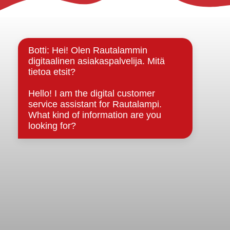
Yhteystiedot
Kuntainfo
Strategiat, ohjelmat, ohjeet, suunnitelmat, säännöt ja
sopimukset
Asiakirjajulkisuuskuvaus
Evästeet
Saavutettavuusseloste
Tietosuoja
Tietosuojaselosteet
Tietopyyntö
Päätöksenteko ja lähidemokratia
Päätökset, esityslistat & pöytäkirjat
Hallinto
Kunnanhallitus