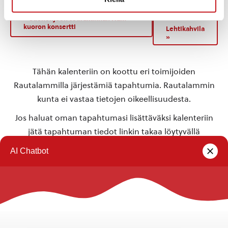
«
Suonenjoen seurakunnan Nam-
kuoron konsertti
Lehtikahvila
»
Tähän kalenteriin on koottu eri toimijoiden
Rautalammilla järjestämiä tapahtumia. Rautalammin
kunta ei vastaa tietojen oikeellisuudesta.
Jos haluat oman tapahtumasi lisättäväksi kalenteriin
jätä tapahtuman tiedot linkin takaa löytyvällä
lomakkeella
.
Rautalammin kunta
Yhteystiedot
Kuntainfo