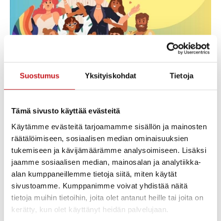
Moninaisuus mielessä.
Suostumus
Yksityiskohdat
Tietoja
Lisää kalenteriin
Tämä sivusto käyttää evästeitä
Käytämme evästeitä tarjoamamme sisällön ja mainosten
TIEDOT
JÄRJESTÄJÄ
räätälöimiseen, sosiaalisen median ominaisuuksien
Rautalammin nuorisotoimi
Alkaa:
tukemiseen ja kävijämäärämme analysoimiseen. Lisäksi
Puhelin
keskiviikko 25.3.2026 16:00
jaamme sosiaalisen median, mainosalan ja analytiikka-
040 164 3000
Loppuu:
alan kumppaneillemme tietoja siitä, miten käytät
Sähköposti
maanantai 20.4.2026 18:00
sivustoamme. Kumppanimme voivat yhdistää näitä
rautalammin.kirjasto@rauta
Hinta:
tietoja muihin tietoihin, joita olet antanut heille tai joita on
lampi.fi
Ilmainen
kerätty, kun olet käyttänyt heidän palvelujaan.
Tapahtuma tagia: