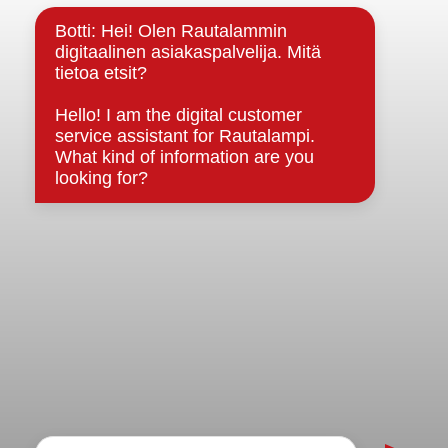
Strategiat, ohjelmat, ohjeet, suunnitelmat, säännöt ja
sopimukset
Asiakirjajulkisuuskuvaus
Evästeet
Saavutettavuusseloste
Tietosuoja
Tietosuojaselosteet
Tietopyyntö
Päätöksenteko ja lähidemokratia
Päätökset, esityslistat & pöytäkirjat
Hallinto
Kunnanhallitus
Kunnanvaltuusto
Lautakunnat