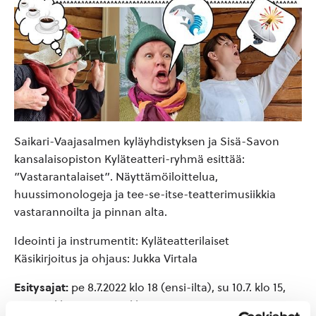
Saikari-Vaajasalmen kyläyhdistyksen ja Sisä-Savon
kansalaisopiston Kyläteatteri-ryhmä esittää:
”Vastarantalaiset”. Näyttämöiloittelua,
huussimonologeja ja tee-se-itse-teatterimusiikkia
vastarannoilta ja pinnan alta.
Ideointi ja instrumentit: Kyläteatterilaiset
Käsikirjoitus ja ohjaus: Jukka Virtala
Esitysajat:
pe 8.7.2022 klo 18 (ensi-ilta), su 10.7. klo 15,
ma 11.7. klo 18 ja ti 12.7. klo 18.