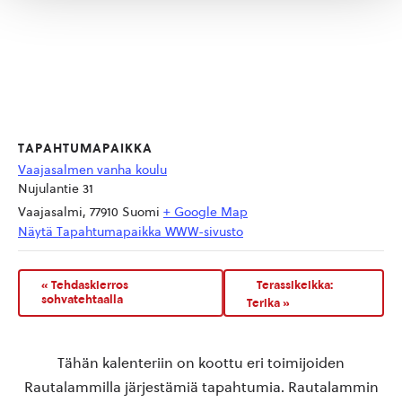
TAPAHTUMAPAIKKA
Vaajasalmen vanha koulu
Nujulantie 31
Vaajasalmi
,
77910
Suomi
+ Google Map
Näytä Tapahtumapaikka WWW-sivusto
«
Tehdaskierros
Terassikeikka:
sohvatehtaalla
Terika
»
Tähän kalenteriin on koottu eri toimijoiden
Rautalammilla järjestämiä tapahtumia. Rautalammin