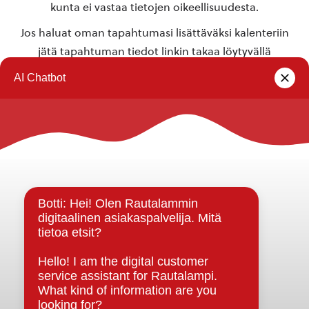
kunta ei vastaa tietojen oikeellisuudesta.
Jos haluat oman tapahtumasi lisättäväksi kalenteriin
jätä tapahtuman tiedot linkin takaa löytyvällä
lomakkeella
.
Rautalammin kunta
Yhteystiedot
Kuntainfo
Strategiat, ohjelmat, ohjeet, suunnitelmat, säännöt ja
sopimukset
Asiakirjajulkisuuskuvaus
Evästeet
Saavutettavuusseloste
Tietosuoja