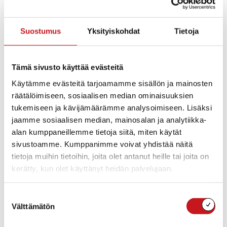
Esityspaikka
: Vaajasalmen vanha koulu, Nujulantie 31,
Rautalampi.
Suostumus
Yksityiskohdat
Tietoja
Lippuvaraukset
puh. 040 411 6077, ennakkovarausta
suositellaan.
Liput
10 €, sis. kahvit ennen esitystä. Kesto n. 1 t 15 min
Tämä sivusto käyttää evästeitä
ilman väliaikaa.
Käytämme evästeitä tarjoamamme sisällön ja mainosten
räätälöimiseen, sosiaalisen median ominaisuuksien
Tilaisuuden järjestää Saikari-Vaajasalmen kyläyhdistys
tukemiseen ja kävijämäärämme analysoimiseen. Lisäksi
ry.
jaamme sosiaalisen median, mainosalan ja analytiikka-
Lisätiedot yhdistyksen facessa:
alan kumppaneillemme tietoja siitä, miten käytät
https://www.facebook.com/groups/184448648412614/
sivustoamme. Kumppanimme voivat yhdistää näitä
tietoja muihin tietoihin, joita olet antanut heille tai joita on
kerätty, kun olet käyttänyt heidän palvelujaan.
Lisää kalenteriin
Suostumuksen
Välttämätön
valinta
TIEDOT