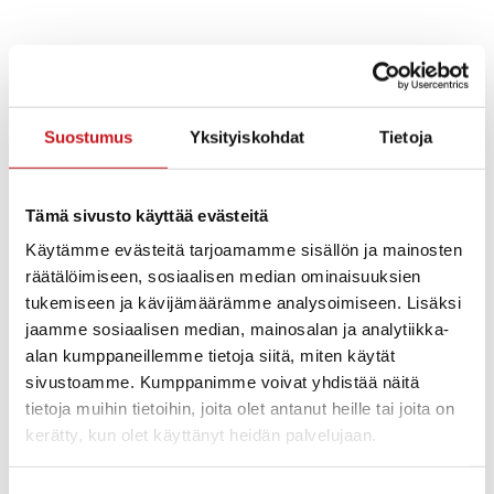
Lisää kalenteriin
Suostumus
Yksityiskohdat
Tietoja
TIEDOT
JÄRJESTÄJÄ
Konttiravintola Morton
Päivämäärä:
Tämä sivusto käyttää evästeitä
Siirry Järjestäjän
la 9.7.2022
verkkosivuille
Käytämme evästeitä tarjoamamme sisällön ja mainosten
Aika:
räätälöimiseen, sosiaalisen median ominaisuuksien
14:00
tukemiseen ja kävijämäärämme analysoimiseen. Lisäksi
Hinta:
jaamme sosiaalisen median, mainosalan ja analytiikka-
Ilmainen
alan kumppaneillemme tietoja siitä, miten käytät
Kotisivu:
sivustoamme. Kumppanimme voivat yhdistää näitä
https://www.facebook.com/
tietoja muihin tietoihin, joita olet antanut heille tai joita on
events/1114586672736440
kerätty, kun olet käyttänyt heidän palvelujaan.