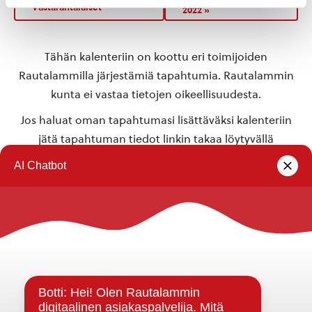
Vastarantalaiset
2022
»
Tähän kalenteriin on koottu eri toimijoiden
Rautalammilla järjestämiä tapahtumia. Rautalammin
kunta ei vastaa tietojen oikeellisuudesta.
Jos haluat oman tapahtumasi lisättäväksi kalenteriin
jätä tapahtuman tiedot linkin takaa löytyvällä
lomakkeella
.
Rautalammin kunta
Yhteystiedot
Kuntainfo
Strategiat, ohjelmat, ohjeet, suunnitelmat, säännöt ja
sopimukset