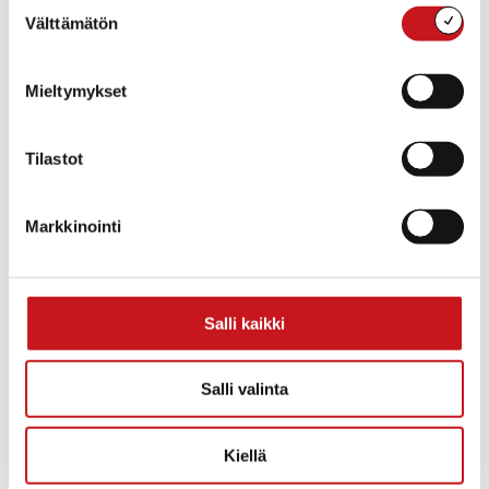
Suostumuksen
Välttämätön
valinta
Mieltymykset
Tilastot
Markkinointi
TAPAHTUMAPAIKKA
Konttiravintola Morton
Kuopiontie 28
Salli kaikki
Rautalampi
,
77700
Suomi
+ Google Map
Puhelin
Salli valinta
040 539 5221
Näytä Tapahtumapaikka WWW-sivusto
Kiellä
«
Kyläteatteri:
Suuri Maalauspäivä