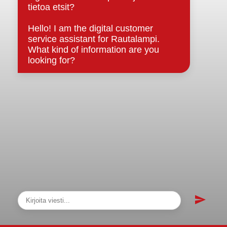
Asiakirjajulkisuuskuvaus
Evästeet
Saavutettavuusseloste
Tietosuoja
Tietosuojaselosteet
Tietopyyntö
Päätöksenteko ja lähidemokratia
Päätökset, esityslistat & pöytäkirjat
Hallinto
Kunnanhallitus
Kunnanvaltuusto
Lautakunnat