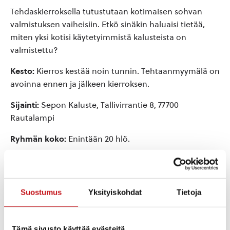
Tehdaskierroksella tutustutaan kotimaisen sohvan
valmistuksen vaiheisiin. Etkö sinäkin haluaisi tietää,
miten yksi kotisi käytetyimmistä kalusteista on
valmistettu?
Kesto:
Kierros kestää noin tunnin. Tehtaanmyymälä on
avoinna ennen ja jälkeen kierroksen.
Sijainti:
Sepon Kaluste, Tallivirrantie 8, 77700
Rautalampi
Ryhmän koko:
Enintään 20 hlö.
Opastuskieli:
Suomi
Hinta:
Kierros on ilmainen. Voit tulla paikalle myös
Suostumus
Yksityiskohdat
Tietoja
ilman ennakkovarausta.
Tämä sivusto käyttää evästeitä