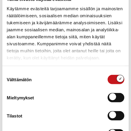
Lisää kalenteriin
Käytämme evästeitä tarjoamamme sisällön ja mainosten
räätälöimiseen, sosiaalisen median ominaisuuksien
tukemiseen ja kävijämäärämme analysoimiseen. Lisäksi
jaamme sosiaalisen median, mainosalan ja analytiikka-
TIEDOT
JÄRJESTÄJÄ
alan kumppaneillemme tietoja siitä, miten käytät
Sepon Kaluste Oy
Päivämäärä:
Puhelin
sivustoamme. Kumppanimme voivat yhdistää näitä
pe 8.7.2022
040 414 9997
tietoja muihin tietoihin, joita olet antanut heille tai joita on
Aika:
Sähköposti
kerätty, kun olet käyttänyt heidän palvelujaan.
13:00 - 14:00
rautalampi@seponkaluste.f
i
Sarjat:
Suostumuksen
Siirry Järjestäjän
Tehdaskierros
Välttämätön
verkkosivuille
valinta
sohvatehtaalla
Hinta:
Ilmainen
Mieltymykset
Tapahtumaluokka:
Markkinat ja myyjäiset
Kotisivu:
Tilastot
https://visitrautalampi.fi/fi_
FI/tapahtumat-