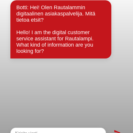
Strategiat, ohjelmat, ohjeet, suunnitelmat, säännöt ja
sopimukset
Asiakirjajulkisuuskuvaus
Evästeet
Saavutettavuusseloste
Tietosuoja
Tietosuojaselosteet
Tietopyyntö
Päätöksenteko ja lähidemokratia
Päätökset, esityslistat & pöytäkirjat
Hallinto
Kunnanhallitus
Kunnanvaltuusto
Lautakunnat