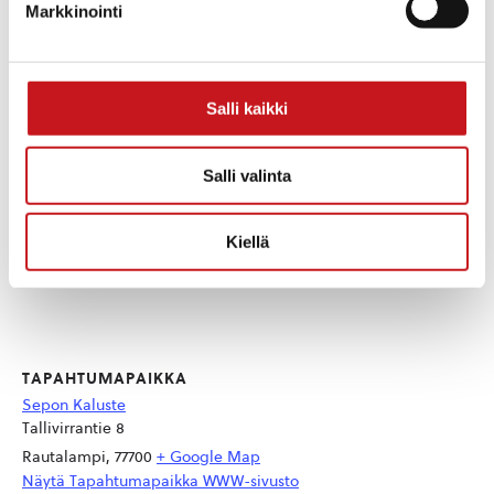
kesa/tehdaskierros-
Markkinointi
sohvatehtaalla
Salli kaikki
Salli valinta
Kiellä
TAPAHTUMAPAIKKA
Sepon Kaluste
Tallivirrantie 8
Rautalampi
,
77700
+ Google Map
Näytä Tapahtumapaikka WWW-sivusto