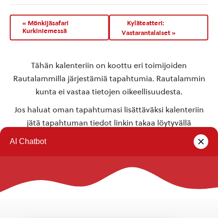
«
Mönkijäsafari
Kyläteatteri:
Kurkiniemessä
Vastarantalaiset
»
Tähän kalenteriin on koottu eri toimijoiden
Rautalammilla järjestämiä tapahtumia. Rautalammin
kunta ei vastaa tietojen oikeellisuudesta.
Jos haluat oman tapahtumasi lisättäväksi kalenteriin
jätä tapahtuman tiedot linkin takaa löytyvällä
lomakkeella
.
Rautalammin kunta
Yhteystiedot
Kuntainfo